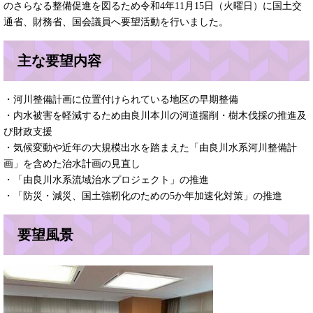
のさらなる整備促進を図るため令和4年11月15日（火曜日）に国土交
通省、財務省、国会議員へ要望活動を行いました。
主な要望内容
・河川整備計画に位置付けられている地区の早期整備
・内水被害を軽減するため由良川本川の河道掘削・樹木伐採の推進及
び財政支援
・気候変動や近年の大規模出水を踏まえた「由良川水系河川整備計
画」を含めた治水計画の見直し
・「由良川水系流域治水プロジェクト」の推進
・「防災・減災、国土強靭化のための5か年加速化対策」の推進
要望風景