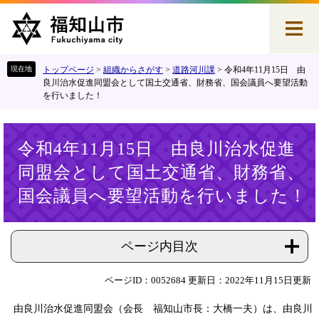
ペ
メ
ー
ニ
ジ
ュ
の
ー
先
を
トップページ
>
組織からさがす
>
道路河川課
>
令和4年11月15日 由
頭
飛
良川治水促進同盟会として国土交通省、財務省、国会議員へ要望活動
を行いました！
で
ば
す
し
。
て
本
本
令和4年11月15日 由良川治水促進
文
文
同盟会として国土交通省、財務省、
へ
国会議員へ要望活動を行いました！
ページ内目次
ページID：0052684
更新日：2022年11月15日更新
由良川治水促進同盟会（会長 福知山市長：大橋一夫）は、由良川