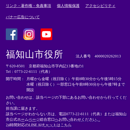
リンク・著作権・免責事項
個人情報保護
アクセシビリティ
バナー広告について
＜
＜
＜
外
外
外
福知山市役所
部
部
部
法人番号 4000020262013
リ
リ
リ
〒620-8501 京都府福知山市字内記13番地の1
ン
ン
ン
Tel：0773-22-6111（代表）
ク
ク
ク
＞
＞
＞
開庁時間：
月曜から金曜（祝日除く）午前8時30分から午後5時15分
水曜（祝日除く）一部窓口を午前8時30分から午後7時まで
開設
お問い合わせは、該当ページの下部にあるお問い合わせから行ってくだ
さい。
担当課に届きます。
該当ページがわからない方は、電話0773-22-6111（代表）または
福知山
市公式ホームページ総合窓口へお問い合わせください。
24時間対応のLINE AIチャットはこちら