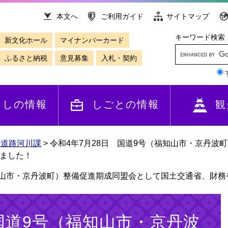
本文へ
ご利用ガイド
サイトマップ
キーワード検索
新文化ホール
マイナンバーカード
ふるさと納税
意見募集
入札・契約
らしの情報
しごとの情報
観
>
道路河川課
>
令和4年7月28日 国道9号（福知山市・京丹波
ました！
福知山市・京丹波町）整備促進期成同盟会として国土交通省、財
 国道9号（福知山市・京丹波