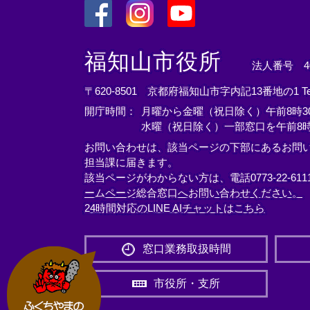
＜
＜
＜
外
外
外
福知山市役所
法人番号 400
部
部
部
リ
リ
リ
〒620-8501 京都府福知山市字内記13番地の1
T
ン
ン
ン
開庁時間：
月曜から金曜（祝日除く）午前8時30
ク
ク
ク
水曜（祝日除く）一部窓口を午前8時
＞
＞
＞
お問い合わせは、該当ページの下部にあるお問
担当課に届きます。
該当ページがわからない方は、電話0773-22-61
ームページ総合窓口へお問い合わせください。
24時間対応のLINE AIチャットはこちら
＜
外
窓口業務取扱時間
部
リ
市役所・支所
ン
ク