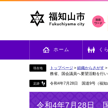
ペ
メ
ー
ニ
ジ
ュ
の
ー
注目
ワード
先
を
頭
飛
で
ば
す
し
ホーム
く
。
て
本
文
へ
トップページ
>
組織からさがす
務省、国会議員へ要望活動を行い
令和4年7月28日 国道9号（
本
文
令和4年7月28日