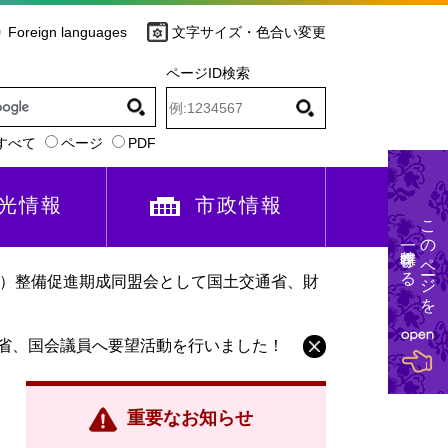
Foreign languages
文字サイズ・色合い変更
ページID検索
すべて
ページ
PDF
光情報
市政情報
このページを
一時保存する
町）整備促進期成同盟会として国土交通省、財
務省、国会議員へ要望活動を行いました！
重要なお知らせ