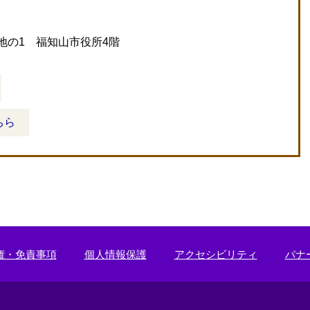
地の1 福知山市役所4階
ちら
権・免責事項
個人情報保護
アクセシビリティ
バナ