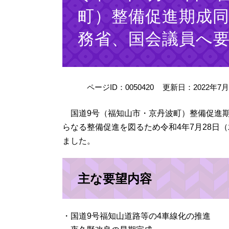
町）整備促進期成
務省、国会議員へ
ページID：0050420
更新日：2022年7
国道9号（福知山市・京丹波町）整備促進期
らなる整備促進を図るため令和4年7月28日
ました。
主な要望内容
・国道9号福知山道路等の4車線化の推進