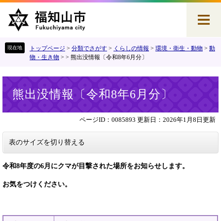
ペ
メ
ー
ニ
ジ
ュ
の
ー
先
を
トップページ
>
分類でさがす
>
くらしの情報
>
環境・衛生・動物
>
動
頭
飛
物・生き物
>
>
熊出没情報〔令和8年6月分〕
で
ば
す
し
本
。
て
熊出没情報〔令和8年6月分〕
文
本
文
へ
ページID：0085893
更新日：2026年1月8日更新
表のサイズを切り替える
令和8
年度の6
月にクマが目撃された場所をお知らせします。
お気をつけください。