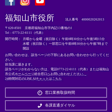
＜
＜
＜
外
外
外
福知山市役所
部
部
部
法人番号 4000020262013
リ
リ
リ
〒620-8501 京都府福知山市字内記13番地の1
ン
ン
ン
Tel：0773-22-6111（代表）
ク
ク
ク
＞
＞
＞
開庁時間：
月曜から金曜（祝日除く）午前8時30分から午後5時15分
水曜（祝日除く）一部窓口を午前8時30分から午後7時まで
開設
お問い合わせは、該当ページの下部にあるお問い合わせから行ってくだ
さい。
担当課に届きます。
該当ページがわからない方は、電話0773-22-6111（代表）または
福知山
市公式ホームページ総合窓口へお問い合わせください。
24時間対応のLINE AIチャットはこちら
＜
外
窓口業務取扱時間
部
リ
ン
各課直通ダイヤル
ク
＞