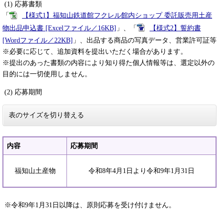
(1) 応募書類
「
【様式1】福知山鉄道館フクレル館内ショップ 委託販売用土産
物出品申込書 [Excelファイル／16KB]
」、「
【様式2】誓約書
[Wordファイル／22KB]
」、出品する商品の写真データ、営業許可証等
※必要に応じて、追加資料を提出いただく場合があります。
※提出のあった書類の内容により知り得た個人情報等は、選定以外の
目的には一切使用しません。
(2) 応募期間
表のサイズを切り替える
内容
応募期間
福知山土産物
令和8年4月1日より令和9年1月31日
※令和9年1月31日以降は、原則応募を受け付けません。