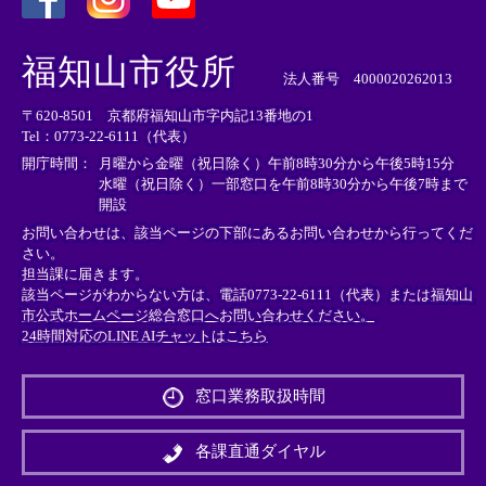
＜
＜
＜
外
外
外
福知山市役所
部
部
部
法人番号 4000020262013
リ
リ
リ
〒620-8501 京都府福知山市字内記13番地の1
ン
ン
ン
Tel：0773-22-6111（代表）
ク
ク
ク
＞
＞
＞
開庁時間：
月曜から金曜（祝日除く）午前8時30分から午後5時15分
水曜（祝日除く）一部窓口を午前8時30分から午後7時まで
開設
お問い合わせは、該当ページの下部にあるお問い合わせから行ってくだ
さい。
担当課に届きます。
該当ページがわからない方は、電話0773-22-6111（代表）または
福知山
市公式ホームページ総合窓口へお問い合わせください。
24時間対応のLINE AIチャットはこちら
＜
外
窓口業務取扱時間
部
リ
ン
各課直通ダイヤル
ク
＞