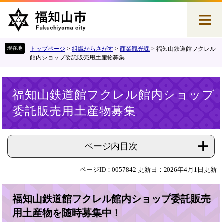
ペ
メ
ー
ニ
ジ
ュ
の
ー
先
を
トップページ
>
組織からさがす
>
商業観光課
>
福知山鉄道館フクレル
頭
飛
館内ショップ委託販売用土産物募集
で
ば
す
し
本
。
て
福知山鉄道館フクレル館内ショップ
文
本
委託販売用土産物募集
文
へ
ページ内目次
ページID：0057842
更新日：2026年4月1日更新
福知山鉄道館フクレル館内ショップ委託販売
用土産物を随時募集中！