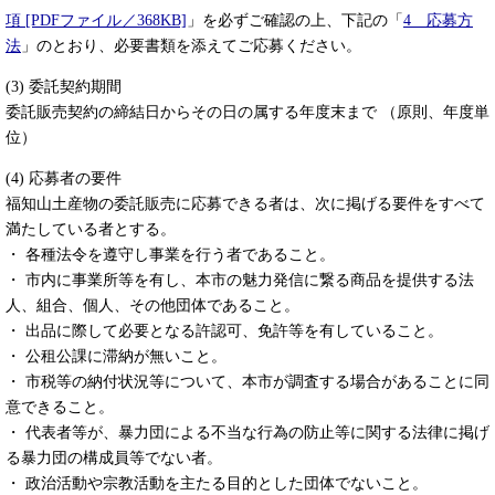
項 [PDFファイル／368KB]
」を必ずご確認の上、下記の「
4 応募方
法
」のとおり、必要書類を添えてご応募ください。
(3) 委託契約期間
委託販売契約の締結日からその日の属する年度末まで （原則、年度単
位）
(4) 応募者の要件
福知山土産物の委託販売に応募できる者は、次に掲げる要件をすべて
満たしている者とする。
・ 各種法令を遵守し事業を行う者であること。
・ 市内に事業所等を有し、本市の魅力発信に繋る商品を提供する法
人、組合、個人、その他団体であること。
・ 出品に際して必要となる許認可、免許等を有していること。
・ 公租公課に滞納が無いこと。
・ 市税等の納付状況等について、本市が調査する場合があることに同
意できること。
・ 代表者等が、暴力団による不当な行為の防止等に関する法律に掲げ
る暴力団の構成員等でない者。
・ 政治活動や宗教活動を主たる目的とした団体でないこと。