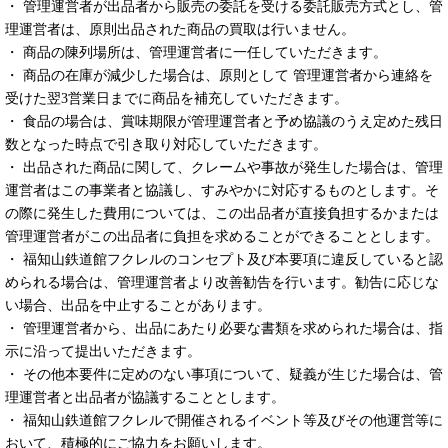
・ 管理運営者が出品者から販売の委託を受ける委託販売方式とし、管
理運営者は、原則出品された商品の買取は行いません。
・ 商品の陳列場所は、管理運営者に一任していただきます。
・ 商品の在庫が減少した場合は、原則として 管理運営者から連絡を
受けた翌3営業日までに商品を補充していただきます。
・ 食品の場合は、賞味期限が管理運営者と予め協議のうえ定めた残日
数となった時点で引き取り対応していただきます。
・ 出品された商品に関して、クレームや事故が発生した場合は、管理
運営者はこの事業者と協議し、すみやかに対応するものとします。そ
の際に発生した費用については、この出品者が直接負担するかまたは
管理運営者がこの出品者に負担を求めることができることとします。
・ 福知山鉄道館フクレルのコンセプト及び本要項に違反していると認
められる場合は、管理運営者より改善勧告を行います。勧告に応じな
い場合、出品を中止することがあります。
・ 管理運営者から、出品にあたり必要な書類を求められた場合は、指
示に沿って提出いただきます。
・ その他本要件に定めのない事項について、疑義が生じた場合は、管
理運営者と出品者が協議することとします。
・ 福知山鉄道館フクレルで開催されるイベント等及びその他運営等に
おいて、積極的にご協力をお願いします。