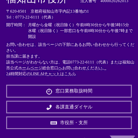
法人番号 4000020262013
リ
リ
リ
〒620-8501 京都府福知山市字内記13番地の1
ン
ン
ン
Tel：0773-22-6111（代表）
ク
ク
ク
＞
＞
＞
開庁時間：
月曜から金曜（祝日除く）午前8時30分から午後5時15分
水曜（祝日除く）一部窓口を午前8時30分から午後7時まで
開設
お問い合わせは、該当ページの下部にあるお問い合わせから行ってくだ
さい。
担当課に届きます。
該当ページがわからない方は、電話0773-22-6111（代表）または
福知山
市公式ホームページ総合窓口へお問い合わせください。
24時間対応のLINE AIチャットはこちら
＜
外
窓口業務取扱時間
部
リ
ン
各課直通ダイヤル
ク
＞
市役所・支所