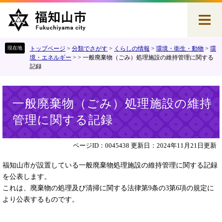
ペ
メ
ー
ニ
ジ
ュ
の
ー
先
を
トップページ
>
分類でさがす
>
くらしの情報
>
環境・衛生・動物
>
環
頭
飛
境・エネルギー
>
>
一般廃棄物（ごみ）処理施設の維持管理に関する
記録
で
ば
す
し
。
て
本
本
一般廃棄物（ごみ）処理施設の維持
文
文
管理に関する記録
へ
ページID：0045438
更新日：2024年11月21日更新
福知山市が設置している一般廃棄物処理施設の維持管理に関する記録
を公表します。
これは、廃棄物の処理及び清掃に関する法律第9条の3第6項の規定に
より公表するものです。