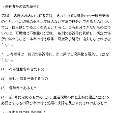
（占有者等の協力義務）
第6条 処理区域内の占有者等は、その土地又は建物内の一般廃棄物
のうち、生活環境の保全上支障のない方法で処分ができるものについ
ては、自ら処分するよう努めるとともに、自ら処分できないものにつ
いては、可燃物と不燃物に分別し、各別の容器等に収納し、所定の場
所に集めるなど、本市の行う収集、運搬及び処分に協力しなければな
らない。
2 占有者等は、前項の容器等に、次に掲げる廃棄物を混入してはな
らない。
(1) 有毒性物質を含むもの
(2) 著しく悪臭を発するもの
(3) 危険性のあるもの
(4) 前3号に定めるもののほか、生活環境の保全上特に適正な処分を
必要とするもの及び市の行う処理に支障を及ぼすおそれのあるもの
（一般廃棄物の処理の届出）