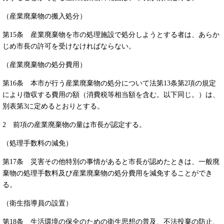
（産業廃棄物の搬入処分）
第15条 産業廃棄物を市の処理施設で処分しようとする者は、あらか
じめ市長の許可を受けなければならない。
（産業廃棄物の処分費用）
第16条 本市が行う産業廃棄物の処分について法第13条第2項の規定
により徴収する費用の額（消費税等相当額を含む。以下同じ。）は、
別表第3に定めるとおりとする。
2 前項の産業廃棄物の量は市長が認定する。
（処理手数料の減免）
第17条 災害その他特別の事情があると市長が認めたときは、一般廃
棄物の処理手数料及び産業廃棄物の処分費用を減免することができ
る。
（衛生指導員の設置）
第18条 生活環境の保全のための衛生思想の普及、不法投棄の防止、