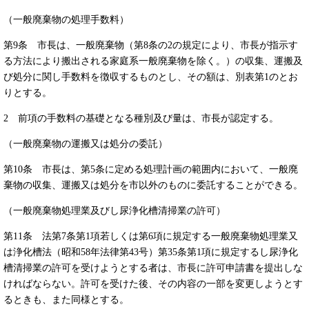
（一般廃棄物の処理手数料）
第9条 市長は、一般廃棄物（第8条の2の規定により、市長が指示す
る方法により搬出される家庭系一般廃棄物を除く。）の収集、運搬及
び処分に関し手数料を徴収するものとし、その額は、別表第1のとお
りとする。
2 前項の手数料の基礎となる種別及び量は、市長が認定する。
（一般廃棄物の運搬又は処分の委託）
第10条 市長は、第5条に定める処理計画の範囲内において、一般廃
棄物の収集、運搬又は処分を市以外のものに委託することができる。
（一般廃棄物処理業及びし尿浄化槽清掃業の許可）
第11条 法第7条第1項若しくは第6項に規定する一般廃棄物処理業又
は浄化槽法（昭和58年法律第43号）第35条第1項に規定するし尿浄化
槽清掃業の許可を受けようとする者は、市長に許可申請書を提出しな
ければならない。許可を受けた後、その内容の一部を変更しようとす
るときも、また同様とする。