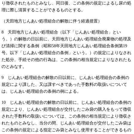
り徴収されたものとみなし、同日後、この条例の規定によるし尿の処
理に際し清算することができるものとする。
（天田地方じんあい処理組合の解散に伴う経過措置）
8 天田地方じんあい処理組合（以下「じんあい処理組合」とい
う。）の解散の日以前に、天田地方じんあい処理組合廃棄物の処理及
び清掃に関する条例（昭和58年天田地方じんあい処理組合条例第19
号。以下「じんあい処理組合の条例」という。）の規定によりなされ
た処分、手続その他の行為は、この条例の相当規定によりなされたも
のとみなす。
9 じんあい処理組合の解散の日以前に、じんあい処理組合の条例の
規定により課した、又は課すべきであった手数料の取扱いについて
は、じんあい処理組合の条例の例による。
10 じんあい処理組合の解散の日以前に、じんあい処理組合の条例の
規定により、じんあい処理組合が交付したごみ袋の購入をもって徴収
された手数料の取扱いについては、この条例の相当規定により徴収さ
れたものとみなし、当分の間、じんあい処理組合が交付したごみ袋は
この条例の規定による指定ごみ袋とみなし使用することができるもの