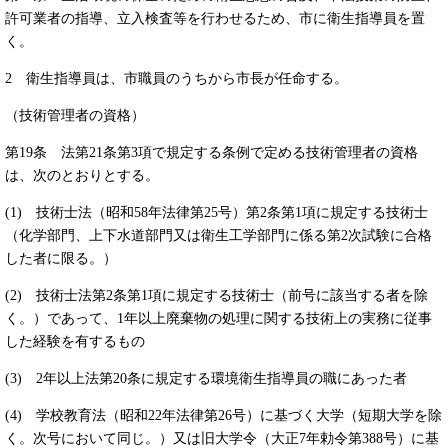
許可業者の指導、立入検査等を行わせるため、市に衛生指導員を置
く。
2 衛生指導員は、市職員のうちから市長が任命する。
（技術管理者の資格）
第19条 法第21条第3項で規定する条例で定める技術管理者の資格
は、次のとおりとする。
(1) 技術士法（昭和58年法律第25号）第2条第1項に規定する技術士
（化学部門、上下水道部門又は衛生工学部門に係る第2次試験に合格
した者に限る。）
(2) 技術士法第2条第1項に規定する技術士（前号に該当する者を除
く。）であって、1年以上廃棄物の処理に関する技術上の実務に従事
した経験を有するもの
(3) 2年以上法第20条に規定する環境衛生指導員の職にあった者
(4) 学校教育法（昭和22年法律第26号）に基づく大学（短期大学を除
く。次号において同じ。）又は旧大学令（大正7年勅令第388号）に基