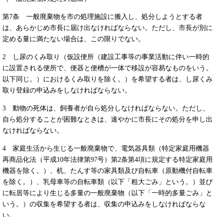
第7条 一般廃棄物を市の処理施設に搬入し、処分しようとする者
は、あらかじめ市長に届け出なければならない。ただし、市長が別に
定める量に満たない場合は、この限りでない。
2 し尿のくみ取り（仮設便所（建設工事等の事業活動に伴い一時的
に設置される便所で、便器と便槽が一体で移設が容易なものをいう。
以下同じ。）におけるくみ取りを除く。）を希望する者は、し尿くみ
取り登録の申込みをしなければならない。
3 動物の死体は、飼養者が自ら処分しなければならない。ただし、
自ら処分することが困難なときは、速やかに市長にその処分を申し出
なければならない。
4 家庭生活から生じる一般廃棄物で、電気器具類（特定家庭用機器
再商品化法（平成10年法律第97号）第2条第4項に規定する特定家庭用
機器を除く。）、机、たんす等の家具類及び自転車（原動機付自転車
を除く。）、乳母車等の自転車類（以下「粗大ごみ」という。）並び
に転居等により生じる多量の一般廃棄物（以下「一時的多量ごみ」と
いう。）の収集を希望する者は、収集の申込みをしなければならな
い。