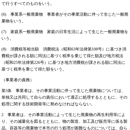
て行うすべてのものをいう。
(6) 事業系一般廃棄物 事業者がその事業活動に伴って生じた一般廃
棄物をいう。
(7) 家庭系一般廃棄物 家庭の日常生活によって生じた一般廃棄物を
いう。
(8) 消費税等相当額 消費税法（昭和63年法律第108号）に基づき消
費税が課される額に同法に基づく税率を乗じて得た額及び地方税法
（昭和25年法律第226号）に基づき地方消費税が課される額に同法に
基づく税率を乗じて得た額をいう。
（事業者の責務）
第3条 事業者は、その事業活動に伴って生じた廃棄物については、
単独又は共同して自らの責任において適正に処理するとともに、その
処理に関する技術開発等に努めなければならない。
2 事業者は、その事業活動によって生じた廃棄物の再生利用等によ
り、その減量化を図るとともに、物の製造、加工及び販売等に係る製
品、容器等の廃棄物で本市の行う処理が困難なものについては、自ら