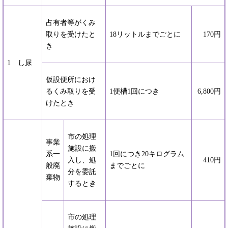
占有者等がくみ
取りを受けたと
18リットルまでごとに
170円
き
1 し尿
仮設便所におけ
るくみ取りを受
1便槽1回につき
6,800円
けたとき
市の処理
事業
施設に搬
系一
1回につき20キログラム
入し、処
410円
般廃
までごとに
分を委託
棄物
するとき
市の処理