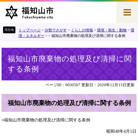
ペ
メ
ー
ニ
ジ
ュ
の
ー
先
を
トップページ
>
分類でさがす
>
くらしの情報
>
環境・衛生・動物
>
環
頭
飛
境・エネルギー
>
>
福知山市廃棄物の処理及び清掃に関する条例
で
ば
す
し
本
。
て
福知山市廃棄物の処理及び清掃に関
文
本
する条例
文
へ
ページID：0030507
更新日：2020年12月15日更新
福知山市廃棄物の処理及び清掃に関する条例
○福知山市廃棄物の処理及び清掃に関する条例
昭和48年4月1日