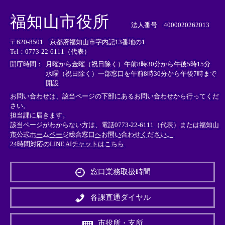
＜
＜
＜
外
外
外
福知山市役所
部
部
部
法人番号 4000020262013
リ
リ
リ
〒620-8501 京都府福知山市字内記13番地の1
ン
ン
ン
Tel：0773-22-6111（代表）
ク
ク
ク
＞
＞
＞
開庁時間：
月曜から金曜（祝日除く）午前8時30分から午後5時15分
水曜（祝日除く）一部窓口を午前8時30分から午後7時まで
開設
お問い合わせは、該当ページの下部にあるお問い合わせから行ってくだ
さい。
担当課に届きます。
該当ページがわからない方は、電話0773-22-6111（代表）または
福知山
市公式ホームページ総合窓口へお問い合わせください。
24時間対応のLINE AIチャットはこちら
＜
外
窓口業務取扱時間
部
リ
ン
各課直通ダイヤル
ク
＞
市役所・支所