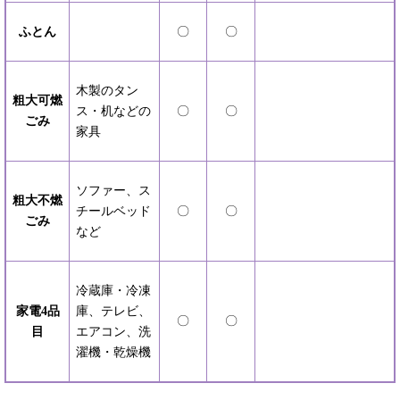
ふとん
〇
〇
木製のタン
粗大可燃
ス・机などの
〇
〇
ごみ
家具
ソファー、ス
粗大不燃
チールベッド
〇
〇
ごみ
など
冷蔵庫・冷凍
家電4品
庫、テレビ、
〇
〇
目
エアコン、洗
濯機・乾燥機