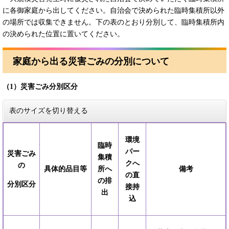
に各御家庭から出してください。自治会で決められた臨時集積所以外
の場所では収集できません。下の表のとおり分別して、臨時集積所内
の決められた位置に置いてください。
家庭から出る災害ごみの分別について
（1）災害ごみ分別区分
表のサイズを切り替える
環境
臨時
パー
災害ごみ
集積
クへ
の
具体的品目等
所へ
備考
の
直
の
排
分別区分
接持
出
込