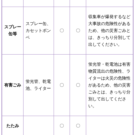
収集車が爆発するなど
スプレー缶、
大事故の危険性がある
スプレー
カセットボン
〇
〇
ため、他の災害ごみと
缶等
ベ
は、きっちり分別して
出してください。
蛍光管・乾電池は有害
物質流出の危険性、ラ
イターは火災の危険性
蛍光管、乾電
有害ごみ
〇
〇
があるため、他の災害
池、ライター
ごみとは、きっちり分
別して出してくださ
い。
たたみ
〇
〇