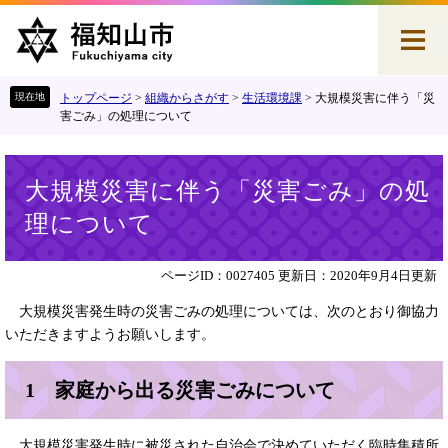
ペ
メ
ー
ニ
ジ
ュ
の
ー
先
を
トップページ
>
組織からさがす
>
生活環境課
>
大規模災害に伴う「災
頭
飛
害ごみ」の処理について
で
ば
す
し
本
。
て
大規模災害に伴う「災害ごみ」の処
文
本
理について
文
へ
ページID：0027405
更新日：2020年9月4日更新
大規模災害発生時の災害ごみの処理については、次のとおり御協力
いただきますようお願いします。
1 家庭から出る災害ごみについて
大規模災害発生時に被災された自治会で決めていただく臨時集積所