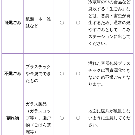
冷蔵庫の中の食品など
腐敗する「生ごみ」な
どは、悪臭・害虫が発
紙類・本・雑
可燃ごみ
〇
〇
生するため、通常の燃
誌など
やすごみとして、ごみ
ステーションに出して
ください。
汚れた容器包装プラス
プラスチック
チックは再資源化でき
不燃ごみ
や金属ででき
〇
〇
ないため不燃ごみとな
たもの
ります。
ガラス製品
（ガラスコッ
地面に破片が散乱しな
割れ物
プ等）、瀬戸
〇
〇
いように注意してくだ
物（ごはん茶
さい。
碗等）