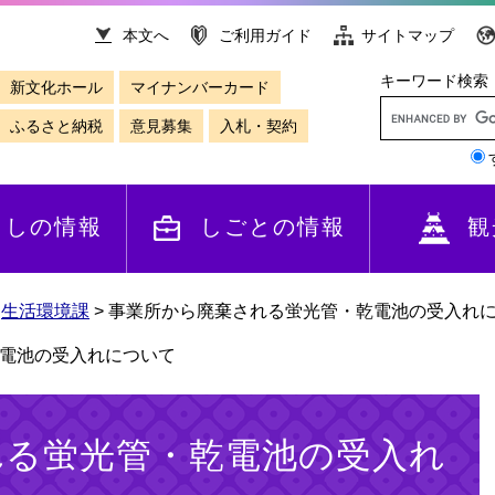
本文へ
ご利用ガイド
サイトマップ
キーワード検索
新文化ホール
マイナンバーカード
ふるさと納税
意見募集
入札・契約
らしの情報
しごとの情報
観
>
生活環境課
>
事業所から廃棄される蛍光管・乾電池の受入れ
電池の受入れについて
れる蛍光管・乾電池の受入れ