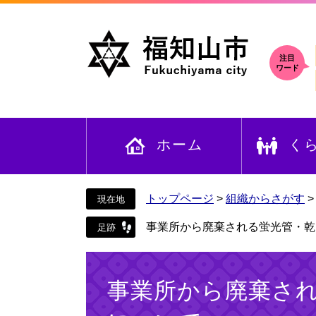
ペ
メ
ー
ニ
ジ
ュ
の
ー
注目
ワード
先
を
頭
飛
で
ば
す
し
ホーム
く
。
て
本
文
へ
トップページ
>
組織からさがす
事業所から廃棄される蛍光管・乾
本
文
事業所から廃棄さ