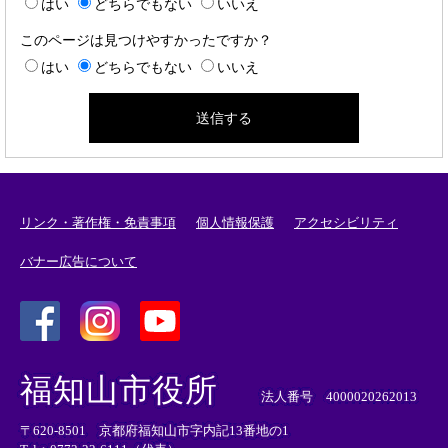
はい
どちらでもない
いいえ
このページは見つけやすかったですか？
はい
どちらでもない
いいえ
リンク・著作権・免責事項
個人情報保護
アクセシビリティ
バナー広告について
＜
＜
＜
外
外
外
福知山市役所
部
部
部
法人番号 4000020262013
リ
リ
リ
〒620-8501 京都府福知山市字内記13番地の1
ン
ン
ン