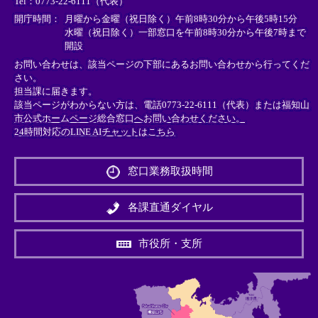
Tel：0773-22-6111（代表）
ク
ク
ク
＞
＞
＞
開庁時間：
月曜から金曜（祝日除く）午前8時30分から午後5時15分
水曜（祝日除く）一部窓口を午前8時30分から午後7時まで
開設
お問い合わせは、該当ページの下部にあるお問い合わせから行ってくだ
さい。
担当課に届きます。
該当ページがわからない方は、電話0773-22-6111（代表）または
福知山
市公式ホームページ総合窓口へお問い合わせください。
24時間対応のLINE AIチャットはこちら
＜
外
窓口業務取扱時間
部
リ
ン
各課直通ダイヤル
ク
＞
市役所・支所