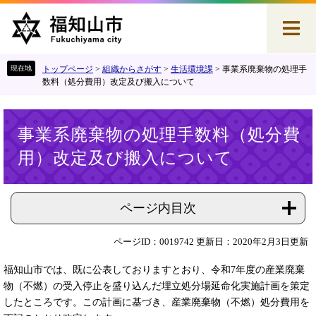
ペ
メ
ー
ニ
ジ
ュ
の
ー
先
を
トップページ
>
組織からさがす
>
生活環境課
>
事業系廃棄物の処理手
頭
飛
数料（処分費用）改定及び搬入について
で
ば
す
し
本
。
て
事業系廃棄物の処理手数料（処分費
文
本
用）改定及び搬入について
文
へ
ページ内目次
ページID：0019742
更新日：2020年2月3日更新
福知山市では、既に公表しておりますとおり、令和7年度の産業廃棄
物（不燃）の受入停止を盛り込んだ埋立処分場延命化実施計画を策定
したところです。この計画に基づき、産業廃棄物（不燃）処分費用を