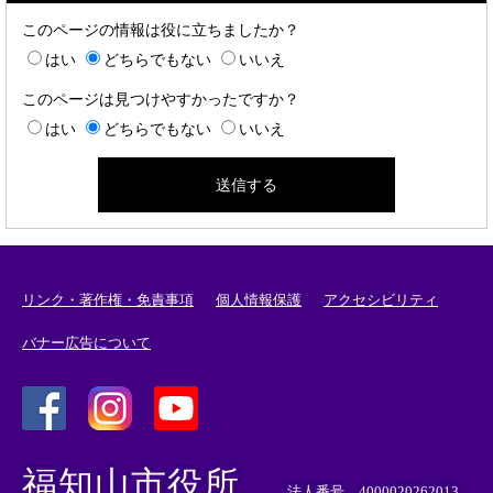
このページの情報は役に立ちましたか？
はい
どちらでもない
いいえ
このページは見つけやすかったですか？
はい
どちらでもない
いいえ
リンク・著作権・免責事項
個人情報保護
アクセシビリティ
バナー広告について
＜
＜
＜
外
外
外
福知山市役所
部
部
部
法人番号 4000020262013