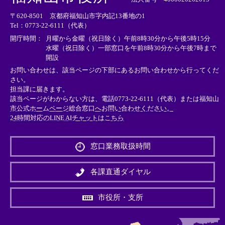
リ
リ
リ
〒620-8501 京都府福知山市字内記13番地の1
ン
ン
ン
Tel：0773-22-6111（代表）
ク
ク
ク
＞
＞
＞
開庁時間：
月曜から金曜（祝日除く）午前8時30分から午後5時15分
水曜（祝日除く）一部窓口を午前8時30分から午後7時まで
開設
お問い合わせは、該当ページの下部にあるお問い合わせから行ってくだ
さい。
担当課に届きます。
該当ページがわからない方は、電話0773-22-6111（代表）または
福知山
市公式ホームページ総合窓口へお問い合わせください。
24時間対応のLINE AIチャットはこちら
＜
外
窓口業務取扱時間
部
リ
ン
各課直通ダイヤル
ク
＞
市役所・支所