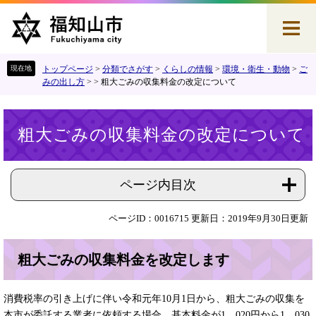
ペ
メ
ー
ニ
ジ
ュ
の
ー
先
を
トップページ
>
分類でさがす
>
くらしの情報
>
環境・衛生・動物
>
ご
頭
飛
みの出し方
>
>
粗大ごみの収集料金の改定について
で
ば
す
し
本
。
て
粗大ごみの収集料金の改定について
文
本
文
へ
ページ内目次
ページID：0016715
更新日：2019年9月30日更新
粗大ごみの収集料金を改定します
消費税率の引き上げに伴い令和元年10月1日から、粗大ごみの収集を
本市が委託する業者に依頼する場合、基本料金が1，020円から1，030