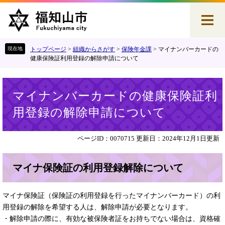
ペ
メ
ー
ニ
ジ
ュ
の
ー
先
を
トップページ
>
組織からさがす
>
保険年金課
>
マイナンバーカードの
頭
飛
健康保険証利用登録の解除申請について
で
ば
す
し
本
。
て
マイナンバーカードの健康保険証利
文
本
用登録の解除申請について
文
へ
ページID：0070715
更新日：2024年12月1日更新
マイナ保険証の利用登録解除について
マイナ保険証（保険証の利用登録を行ったマイナンバーカード）の利
用登録の解除を希望する人は、解除申請が必要となります。
・解除申請の際に、有効な被保険者証をお持ちでない場合は、資格確