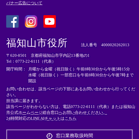
バナー広告について
＜
＜
＜
外
外
外
福知山市役所
部
部
部
法人番号 4000020262013
リ
リ
リ
〒620-8501 京都府福知山市字内記13番地の1
ン
ン
ン
Tel：0773-22-6111（代表）
ク
ク
ク
＞
＞
＞
開庁時間：
月曜から金曜（祝日除く）午前8時30分から午後5時15分
水曜（祝日除く）一部窓口を午前8時30分から午後7時まで
開設
お問い合わせは、該当ページの下部にあるお問い合わせから行ってくだ
さい。
担当課に届きます。
該当ページがわからない方は、電話0773-22-6111（代表）または
福知山
市公式ホームページ総合窓口へお問い合わせください。
24時間対応のLINE AIチャットはこちら
＜
外
窓口業務取扱時間
部