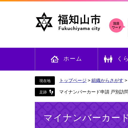
ペ
メ
ー
ニ
ジ
ュ
の
ー
注目
ワード
先
を
頭
飛
で
ば
す
し
ホーム
く
。
て
本
文
へ
トップページ
>
組織からさがす
マイナンバーカード申請 戸別訪
本
文
マイナンバーカード