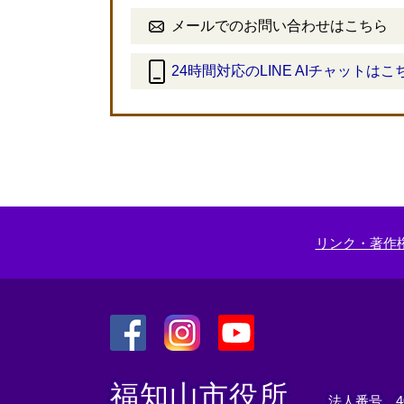
メールでのお問い合わせはこちら
24時間対応のLINE AIチャットはこ
＜
外
部
リ
ン
ク
＞
リンク・著作
＜
＜
＜
外
外
外
福知山市役所
法人番号 400