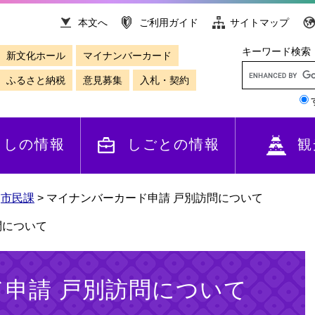
本文へ
ご利用ガイド
サイトマップ
キーワード検索
新文化ホール
マイナンバーカード
ふるさと納税
意見募集
入札・契約
らしの情報
しごとの情報
観
>
市民課
>
マイナンバーカード申請 戸別訪問について
問について
申請 戸別訪問について