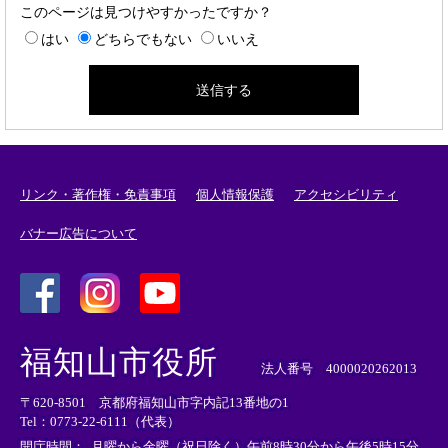
このページは見つけやすかったですか？
はい
どちらでもない
いいえ
リンク・著作権・免責事項
個人情報保護
アクセシビリティ
バナー広告について
＜
＜
＜
外
外
外
福知山市役所
部
部
部
法人番号 4000020262013
リ
リ
リ
〒620-8501 京都府福知山市字内記13番地の1
ン
ン
ン
Tel：0773-22-6111（代表）
ク
ク
ク
＞
＞
＞
開庁時間：
月曜から金曜（祝日除く）午前8時30分から午後5時15分