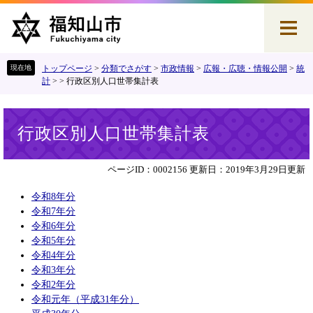
ペ
メ
ー
ニ
ジ
ュ
の
ー
先
を
トップページ
>
分類でさがす
>
市政情報
>
広報・広聴・情報公開
>
統
頭
飛
計
>
>
行政区別人口世帯集計表
で
ば
す
し
本
。
て
行政区別人口世帯集計表
文
本
文
へ
ページID：0002156
更新日：2019年3月29日更新
令和8年分
令和7年分
令和6年分
令和5年分
令和4年分
令和3年分
令和2年分
令和元年（平成31年分）