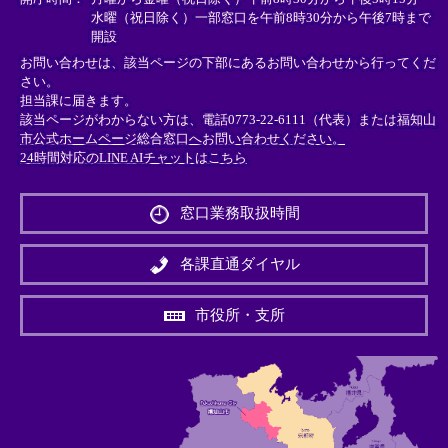
水曜（祝日除く）一部窓口を午前8時30分から午後7時まで
開設
お問い合わせは、該当ページの下部にあるお問い合わせから行ってくだ
さい。
担当課に届きます。
該当ページがわからない方は、電話0773-22-6111（代表）または
福知山
市公式ホームページ総合窓口へお問い合わせください。
24時間対応のLINE AIチャットはこちら
＜
外
窓口業務取扱時間
部
リ
ン
各課直通ダイヤル
ク
＞
市役所・支所