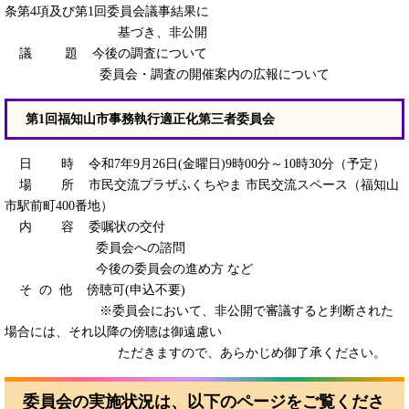
条第4項及び第1回委員会議事結果に
基づき、非公開
​ 議 題 今後の調査について
​ 委員会・調査の開催案内の広報について
第1回福知山市事務執行適正化第三者委員会
日 時 令和7年9月26日(金曜日)9時00分～10時30分（予定）
場 所 市民交流プラザふくちやま 市民交流スペース（福知山
市駅前町400番地）
​ 内 容 委嘱状の交付
​ 委員会への諮問
​ 今後の委員会の進め方 など
​ そ の 他 傍聴可(申込不要)
​ ※委員会において、非公開で審議すると判断された
場合には、それ以降の傍聴は御遠慮い
ただきますので、あらかじめ御了承ください。
委員会の実施状況は、以下のページをご覧くださ