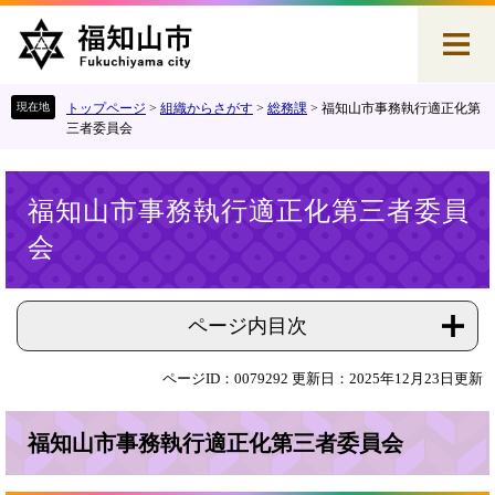
ペ
メ
ー
ニ
ジ
ュ
の
ー
先
を
トップページ
>
組織からさがす
>
総務課
>
福知山市事務執行適正化第
頭
飛
三者委員会
で
ば
す
し
本
。
て
福知山市事務執行適正化第三者委員
文
本
会
文
へ
ページ内目次
ページID：0079292
更新日：2025年12月23日更新
福知山市事務執行適正化第三者委員会