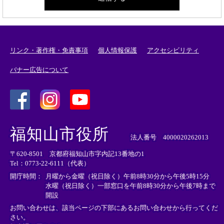
リンク・著作権・免責事項
個人情報保護
アクセシビリティ
バナー広告について
＜
＜
＜
外
外
外
福知山市役所
部
部
部
法人番号 4000020262013
リ
リ
リ
〒620-8501 京都府福知山市字内記13番地の1
ン
ン
ン
Tel：0773-22-6111（代表）
ク
ク
ク
＞
＞
＞
開庁時間：
月曜から金曜（祝日除く）午前8時30分から午後5時15分
水曜（祝日除く）一部窓口を午前8時30分から午後7時まで
開設
お問い合わせは、該当ページの下部にあるお問い合わせから行ってくだ
さい。