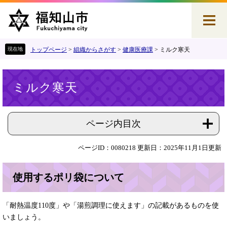
ペ
メ
ー
ニ
ジ
ュ
の
ー
先
を
トップページ
>
組織からさがす
>
健康医療課
>
ミルク寒天
頭
飛
で
ば
本
す
し
ミルク寒天
文
。
て
本
文
へ
ページ内目次
ページID：0080218
更新日：2025年11月1日更新
使用するポリ袋について
「耐熱温度110度」や「湯煎調理に使えます」の記載があるものを使
いましょう。