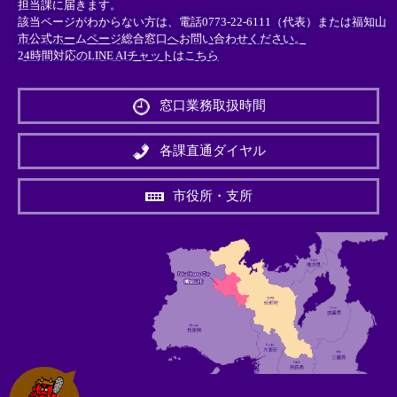
担当課に届きます。
該当ページがわからない方は、電話0773-22-6111（代表）または
福知山
市公式ホームページ総合窓口へお問い合わせください。
24時間対応のLINE AIチャットはこちら
＜
外
窓口業務取扱時間
部
リ
ン
各課直通ダイヤル
ク
＞
市役所・支所