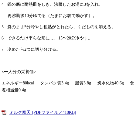
4 鍋の底に耐熱皿をしき、沸騰したお湯に3を入れ、
再沸騰後10分ゆでる（たまにお箸で動かす）。
5 袋のまま5分冷やし粗熱がとれたら、くだものを加える。
6 できるだけ平らな形にし、15〜20分冷やす。
7 冷めたら2つに切り分ける。
<一人分の栄養価>​
エネルギー80kcal タンパク質3.4g 脂質3.8g 炭水化物40.6g 食
塩相当量0.4g
ミルク寒天 [PDFファイル／410KB]