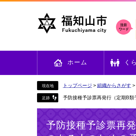
ペ
メ
ー
ニ
ジ
ュ
の
ー
注目
ワード
先
を
頭
飛
で
ば
す
し
ホーム
く
。
て
本
文
へ
トップページ
>
組織からさがす
予防接種予診票再発行（定期B類
本
文
予防接種予診票再発