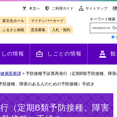
本文へ
ご利用ガイド
サイトマップ
キーワード検索
新文化ホール
マイナンバーカード
ふるさと納税
意見募集
入札・契約
らしの情報
しごとの情報
観
>
健康医療課
>
予防接種予診票再発行（定期B類予防接種、障害
予防接種、障害のある人のための予防接種）手続き
行（定期B類予防接種、障害