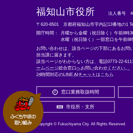
＜
＜
＜
外
外
外
福知山市役所
法人番号 400
部
部
部
リ
リ
リ
〒620-8501 京都府福知山市字内記13番地の1
T
ン
ン
ン
開庁時間：
月曜から金曜（祝日除く）午前8時30
ク
ク
ク
水曜（祝日除く）一部窓口を午前8時
＞
＞
＞
お問い合わせは、該当ページの下部にあるお問
担当課に届きます。
該当ページがわからない方は、電話0773-22-61
ームページ総合窓口へお問い合わせください。
24時間対応のLINE AIチャットはこちら
＜
外
窓口業務取扱時間
部
リ
市役所・支所
ン
ク
＞
Copyright © Fukuchiyama City. All Rights Reserved.