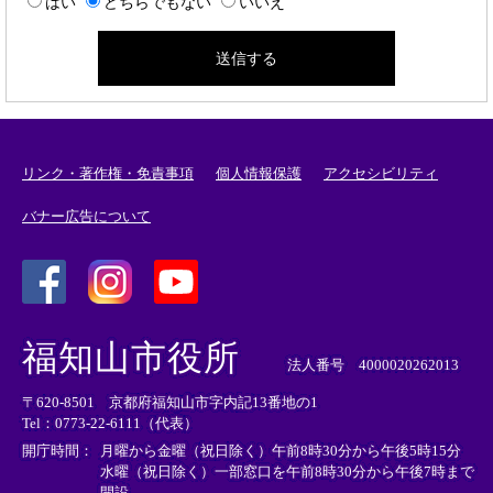
はい
どちらでもない
いいえ
リンク・著作権・免責事項
個人情報保護
アクセシビリティ
バナー広告について
＜
＜
＜
外
外
外
福知山市役所
部
部
部
法人番号 4000020262013
リ
リ
リ
〒620-8501 京都府福知山市字内記13番地の1
ン
ン
ン
Tel：0773-22-6111（代表）
ク
ク
ク
＞
＞
＞
開庁時間：
月曜から金曜（祝日除く）午前8時30分から午後5時15分
水曜（祝日除く）一部窓口を午前8時30分から午後7時まで
開設