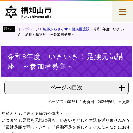
ペ
メ
ー
ニ
ジ
ュ
の
ー
先
を
トップページ
>
組織からさがす
>
健康医療課
>
令和8年度 いきい
頭
飛
き！足腰元気講座 ～参加者募集～
で
ば
す
し
本
。
て
令和8年度 いきいき！足腰元気講
文
本
座 ～参加者募集～
文
へ
ページ内目次
ページID：0076148
更新日：2026年6月1日更新
年齢とともに衰える筋力や体力・・・
いつまでも足腰を元気に保ち、いきいきとした生活を送りませんか？
『最近足腰が弱ってきた』『運動不足を感じる』そんなあなたにおす