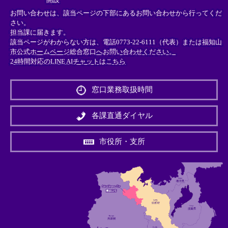
お問い合わせは、該当ページの下部にあるお問い合わせから行ってくだ
さい。
担当課に届きます。
該当ページがわからない方は、電話0773-22-6111（代表）または
福知山
市公式ホームページ総合窓口へお問い合わせください。
24時間対応のLINE AIチャットはこちら
＜
外
窓口業務取扱時間
部
リ
ン
各課直通ダイヤル
ク
＞
市役所・支所