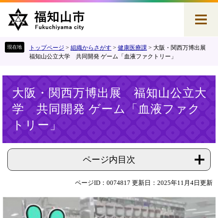
ペ
メ
ー
ニ
ジ
ュ
の
ー
先
を
トップページ
>
組織からさがす
>
健康医療課
>
大阪・関西万博出展
頭
飛
福知山公立大学 共同開発 ゲーム「血液ファクトリー」
で
ば
す
し
本
。
て
大阪・関西万博出展 福知山公立大
文
本
学 共同開発 ゲーム「血液ファク
文
へ
トリー」
ページ内目次
ページID：0074817
更新日：2025年11月4日更新