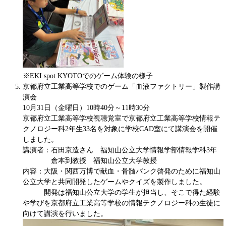
​※EKI spot KYOTOでのゲーム体験の様子
京都府立工業高等学校でのゲーム「血液ファクトリー」製作講
演会
10月31日（金曜日）10時40分～11時30分
京都府立工業高等学校視聴覚室で京都府立工業高等学校情報テ
クノロジー科2年生33名を対象に学校CAD室にて講演会を開催
しました。
講演者：石田京造さん 福知山公立大学情報学部情報学科3年
倉本到教授 福知山公立大学教授
内容：大阪・関西万博で献血・骨髄バンク啓発のために福知山
公立大学と共同開発したゲームやクイズを製作しました。
開発は福知山公立大学の学生が担当し、そこで得た経験
や学びを京都府立工業高等学校の情報テクノロジー科の生徒に
向けて講演を行いました。