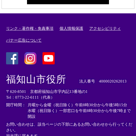
リンク・著作権・免責事項
個人情報保護
アクセシビリティ
バナー広告について
＜
＜
＜
外
外
外
福知山市役所
部
部
部
法人番号 4000020262013
リ
リ
リ
〒620-8501 京都府福知山市字内記13番地の1
ン
ン
ン
Tel：0773-22-6111（代表）
ク
ク
ク
＞
＞
＞
開庁時間：
月曜から金曜（祝日除く）午前8時30分から午後5時15分
水曜（祝日除く）一部窓口を午前8時30分から午後7時まで
開設
お問い合わせは、該当ページの下部にあるお問い合わせから行ってくだ
さい。
担当課に届きます。