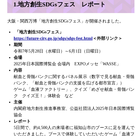
1.地方創生SDGsフェス レポート
大阪・関西万博「地方創生SDGsフェス」が開催されました。
「地方創生
SDGs
フェス」
​https://future-city.go.jp/sdgs/sdgs-fest.html
＜外部リンク＞
期間
令和7年5月28日（水曜日）～6月1日（日曜日）
会場
2025年日本国際博覧会 会場内 EXPOメッセ「WASSE」
内容
献血と骨髄バンクに関するパネル展示（数字で見る献血・骨髄
バンク、「献血と骨髄バンクの支援を広げる都市宣言」）
ゲーム「血液ファクトリー」、クイズ「めざせ献血・骨髄バン
ク クイズ王！」体験会 など
主催
内閣府地方創生推進事務室、公益社団法人2025年日本国際博覧
協会
レポート
5日間で、約4,500人の来場者に福知山市のブースに足を運んで
いただきました。ブースで体験していただいたゲーム「血液フ