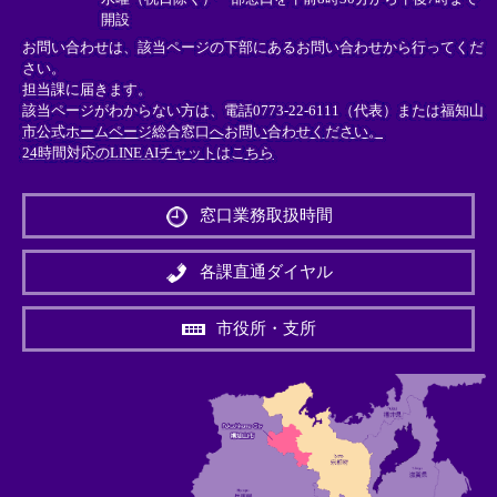
開設
お問い合わせは、該当ページの下部にあるお問い合わせから行ってくだ
さい。
担当課に届きます。
該当ページがわからない方は、電話0773-22-6111（代表）または
福知山
市公式ホームページ総合窓口へお問い合わせください。
24時間対応のLINE AIチャットはこちら
＜
外
窓口業務取扱時間
部
リ
ン
各課直通ダイヤル
ク
＞
市役所・支所