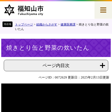
ペ
メ
ー
ニ
ジ
ュ
の
ー
先
を
トップページ
>
組織からさがす
>
健康医療課
>
焼きとり缶と野菜の炊
頭
飛
いたん
で
ば
す
し
本
。
て
焼きとり缶と野菜の炊いたん
文
本
文
へ
ページ内目次
ページID：0072629
更新日：2025年2月13日更新