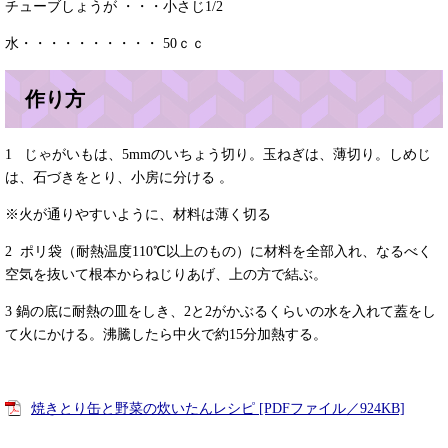
チューブしょうが ・・・小さじ1/2
水・・・・・・・・・・ 50ｃｃ
作り方
1 じゃがいもは、5mmのいちょう切り。玉ねぎは、薄切り。しめじ
は、石づきをとり、小房に分ける 。
※火が通りやすいように、材料は薄く切る
2 ポリ袋（耐熱温度110℃以上のもの）に材料を全部入れ、なるべく
空気を抜いて根本からねじりあげ、上の方で結ぶ。
3 鍋の底に耐熱の皿をしき、2と2がかぶるくらいの水を入れて蓋をし
て火にかける。沸騰したら中火で約15分加熱する。
焼きとり缶と野菜の炊いたんレシピ [PDFファイル／924KB]