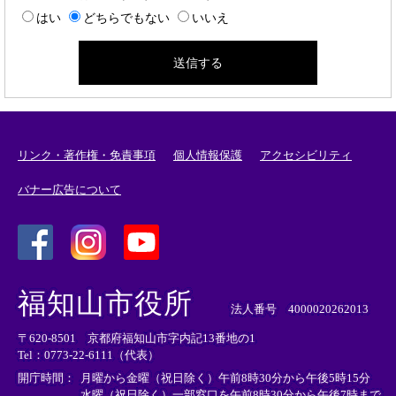
はい
どちらでもない
いいえ
リンク・著作権・免責事項
個人情報保護
アクセシビリティ
バナー広告について
＜
＜
＜
外
外
外
福知山市役所
部
部
部
法人番号 4000020262013
リ
リ
リ
〒620-8501 京都府福知山市字内記13番地の1
ン
ン
ン
Tel：0773-22-6111（代表）
ク
ク
ク
＞
＞
＞
開庁時間：
月曜から金曜（祝日除く）午前8時30分から午後5時15分
水曜（祝日除く）一部窓口を午前8時30分から午後7時まで