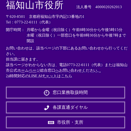
外
外
外
福知山市役所
部
部
部
法人番号 4000020262013
リ
リ
リ
〒620-8501 京都府福知山市字内記13番地の1
ン
ン
ン
Tel：0773-22-6111（代表）
ク
ク
ク
＞
＞
＞
開庁時間：
月曜から金曜（祝日除く）午前8時30分から午後5時15分
水曜（祝日除く）一部窓口を午前8時30分から午後7時まで
開設
お問い合わせは、該当ページの下部にあるお問い合わせから行ってくだ
さい。
担当課に届きます。
該当ページがわからない方は、電話0773-22-6111（代表）または
福知山
市公式ホームページ総合窓口へお問い合わせください。
24時間対応のLINE AIチャットはこちら
＜
外
窓口業務取扱時間
部
リ
ン
各課直通ダイヤル
ク
＞
市役所・支所