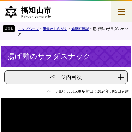
ペ
メ
ー
ニ
ジ
ュ
の
ー
先
を
トップページ
>
組織からさがす
>
健康医療課
>
揚げ麺のサラダスナッ
頭
飛
ク
で
ば
す
し
本
。
て
揚げ麺のサラダスナック
文
本
文
へ
ページ内目次
ページID：0061538
更新日：2024年1月5日更新