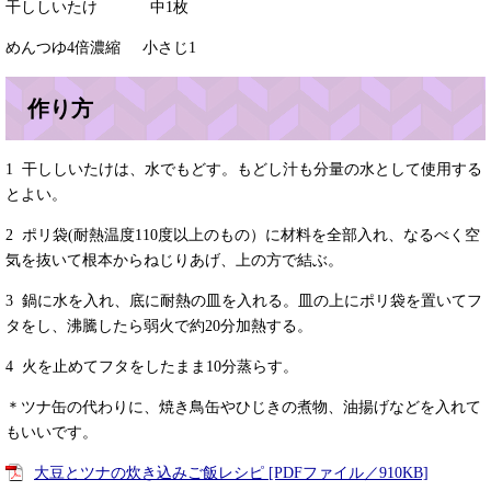
干ししいたけ 中1枚
めんつゆ4倍濃縮 小さじ1
作り方
1 干ししいたけは、水でもどす。もどし汁も分量の水として使用する
とよい。
2 ポリ袋(耐熱温度110度以上のもの）に材料を全部入れ、なるべく空
気を抜いて根本からねじりあげ、上の方で結ぶ。
3 鍋に水を入れ、底に耐熱の皿を入れる。皿の上にポリ袋を置いてフ
タをし、沸騰したら弱火で約20分加熱する。
4 火を止めてフタをしたまま10分蒸らす。
＊ツナ缶の代わりに、焼き鳥缶やひじきの煮物、油揚げなどを入れて
もいいです。
大豆とツナの炊き込みご飯レシピ [PDFファイル／910KB]