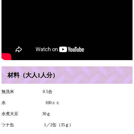
材料（大人1人分）
無洗米 0.5合
水 100ｃｃ
水煮大豆 30ｇ
ツナ缶 1／2缶（35ｇ）