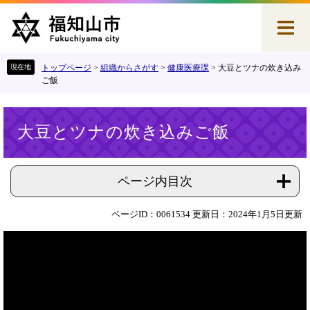
ペ
メ
ー
ニ
ジ
ュ
の
ー
先
を
トップページ
>
組織からさがす
>
健康医療課
>
大豆とツナの炊き込み
頭
飛
ご飯
で
ば
す
し
本
。
て
大豆とツナの炊き込みご飯
文
本
文
へ
ページ内目次
ページID：0061534
更新日：2024年1月5日更新