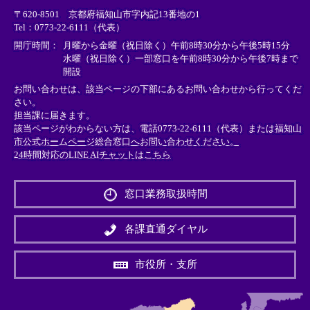
リ
リ
リ
〒620-8501 京都府福知山市字内記13番地の1
ン
ン
ン
Tel：0773-22-6111（代表）
ク
ク
ク
＞
＞
＞
開庁時間：
月曜から金曜（祝日除く）午前8時30分から午後5時15分
水曜（祝日除く）一部窓口を午前8時30分から午後7時まで
開設
お問い合わせは、該当ページの下部にあるお問い合わせから行ってくだ
さい。
担当課に届きます。
該当ページがわからない方は、電話0773-22-6111（代表）または
福知山
市公式ホームページ総合窓口へお問い合わせください。
24時間対応のLINE AIチャットはこちら
＜
外
窓口業務取扱時間
部
リ
ン
各課直通ダイヤル
ク
＞
市役所・支所