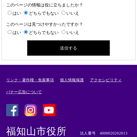
このページの情報は役に立ちましたか？
はい
どちらでもない
いいえ
このページは見つけやすかったですか？
はい
どちらでもない
いいえ
リンク・著作権・免責事項
個人情報保護
アクセシビリティ
バナー広告について
＜
＜
＜
外
外
外
福知山市役所
部
部
部
法人番号 4000020262013