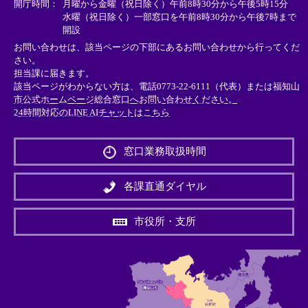
＞
＞
＞
開庁時間：
月曜から金曜（祝日除く）午前8時30分から午後5時15分
水曜（祝日除く）一部窓口を午前8時30分から午後7時まで
開設
お問い合わせは、該当ページの下部にあるお問い合わせから行ってくだ
さい。
担当課に届きます。
該当ページがわからない方は、電話0773-22-6111（代表）または
福知山
市公式ホームページ総合窓口へお問い合わせください。
24時間対応のLINE AIチャットはこちら
＜
外
窓口業務取扱時間
部
リ
ン
各課直通ダイヤル
ク
＞
市役所・支所