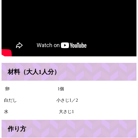
材料（大人1人分）
卵 1個
白だし 小さじ1／2
水 大さじ1
作り方