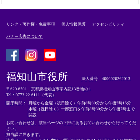
リンク・著作権・免責事項
個人情報保護
アクセシビリティ
バナー広告について
＜
＜
＜
外
外
外
福知山市役所
部
部
部
法人番号 4000020262013
リ
リ
リ
〒620-8501 京都府福知山市字内記13番地の1
ン
ン
ン
Tel：0773-22-6111（代表）
ク
ク
ク
＞
＞
＞
開庁時間：
月曜から金曜（祝日除く）午前8時30分から午後5時15分
水曜（祝日除く）一部窓口を午前8時30分から午後7時まで
開設
お問い合わせは、該当ページの下部にあるお問い合わせから行ってくだ
さい。
担当課に届きます。