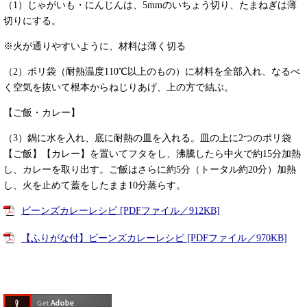
（1）じゃがいも・にんじんは、5mmのいちょう切り、たまねぎは薄
切りにする。
※火が通りやすいように、材料は薄く切る
（2）ポリ袋（耐熱温度110℃以上のもの）に材料を全部入れ、なるべ
く空気を抜いて根本からねじりあげ、上の方で結ぶ。
【ご飯・カレー】
（3）鍋に水を入れ、底に耐熱の皿を入れる。皿の上に2つのポリ袋
【ご飯】【カレー】を置いてフタをし、沸騰したら中火で約15分加熱
し、カレーを取り出す。ご飯はさらに約5分（トータル約20分）加熱
し、火を止めて蓋をしたまま10分蒸らす。
ビーンズカレーレシピ [PDFファイル／912KB]
【ふりがな付】ビーンズカレーレシピ [PDFファイル／970KB]