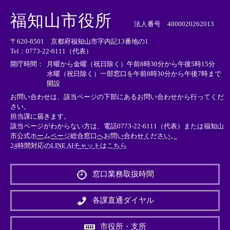
＜
＜
＜
外
外
外
福知山市役所
部
部
部
法人番号 4000020262013
リ
リ
リ
〒620-8501 京都府福知山市字内記13番地の1
ン
ン
ン
Tel：0773-22-6111（代表）
ク
ク
ク
＞
＞
＞
開庁時間：
月曜から金曜（祝日除く）午前8時30分から午後5時15分
水曜（祝日除く）一部窓口を午前8時30分から午後7時まで
開設
お問い合わせは、該当ページの下部にあるお問い合わせから行ってくだ
さい。
担当課に届きます。
該当ページがわからない方は、電話0773-22-6111（代表）または
福知山
市公式ホームページ総合窓口へお問い合わせください。
24時間対応のLINE AIチャットはこちら
＜
外
窓口業務取扱時間
部
リ
ン
各課直通ダイヤル
ク
＞
市役所・支所