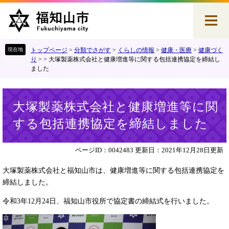
ペ
メ
ー
ニ
ジ
ュ
の
ー
先
を
トップページ
>
分類でさがす
>
くらしの情報
>
健康・医療
>
健康づく
頭
飛
り
>
>
大塚製薬株式会社と健康増進等に関する包括連携協定を締結し
ました
で
ば
す
し
。
て
本
本
大塚製薬株式会社と健康増進等に関
文
文
する包括連携協定を締結しました
へ
ページID：0042483
更新日：2021年12月28日更新
大塚製薬株式会社と福知山市は、健康増進等に関する包括連携協定を
締結しました。
令和3年12月24日、福知山市役所で協定書の締結式を行いました。