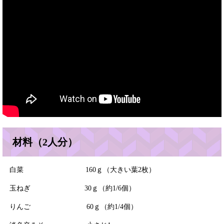
材料（2人分）
白菜 160ｇ（大きい葉2枚）
玉ねぎ 30ｇ（約1/6個）
りんご 60ｇ（約1/4個）