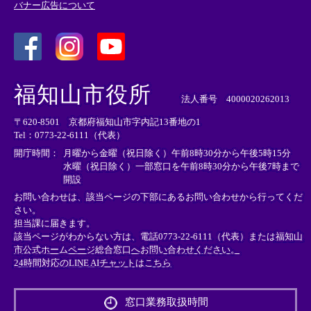
バナー広告について
＜
＜
＜
外
外
外
福知山市役所
部
部
部
法人番号 4000020262013
リ
リ
リ
〒620-8501 京都府福知山市字内記13番地の1
ン
ン
ン
Tel：0773-22-6111（代表）
ク
ク
ク
＞
＞
＞
開庁時間：
月曜から金曜（祝日除く）午前8時30分から午後5時15分
水曜（祝日除く）一部窓口を午前8時30分から午後7時まで
開設
お問い合わせは、該当ページの下部にあるお問い合わせから行ってくだ
さい。
担当課に届きます。
該当ページがわからない方は、電話0773-22-6111（代表）または
福知山
市公式ホームページ総合窓口へお問い合わせください。
24時間対応のLINE AIチャットはこちら
＜
外
窓口業務取扱時間
部