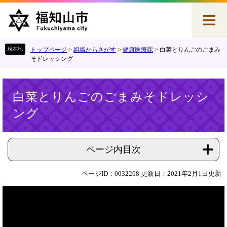
ペ
メ
ー
ニ
ジ
ュ
の
ー
先
を
トップページ
>
組織からさがす
>
健康医療課
>
白菜とりんごのごまみ
頭
飛
そドレッシング
で
ば
す
し
本
。
て
白菜とりんごのごまみそドレッシ
文
本
ング
文
へ
ページ内目次
ページID：0032208
更新日：2021年2月1日更新