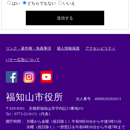
はい
どちらでもない
いいえ
リンク・著作権・免責事項
個人情報保護
アクセシビリティ
バナー広告について
＜
＜
＜
外
外
外
福知山市役所
部
部
部
法人番号 4000020262013
リ
リ
リ
〒620-8501 京都府福知山市字内記13番地の1
ン
ン
ン
Tel：0773-22-6111（代表）
ク
ク
ク
＞
＞
＞
開庁時間：
月曜から金曜（祝日除く）午前8時30分から午後5時15分
水曜（祝日除く）一部窓口を午前8時30分から午後7時まで