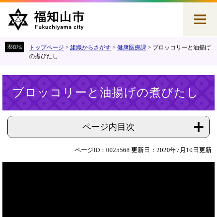
ペ
メ
ー
ニ
ジ
ュ
の
ー
先
を
トップページ
>
組織からさがす
>
健康医療課
>
ブロッコリーと油揚げ
頭
飛
の煮びたし
で
ば
す
し
本
。
て
ブロッコリーと油揚げの煮びたし
文
本
文
へ
ページ内目次
ページID：0025568
更新日：2020年7月10日更新