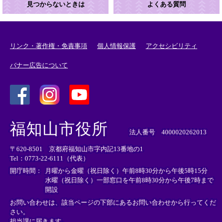
見つからないときは
よくある質問
リンク・著作権・免責事項
個人情報保護
アクセシビリティ
バナー広告について
＜
＜
＜
外
外
外
福知山市役所
部
部
部
法人番号 4000020262013
リ
リ
リ
〒620-8501 京都府福知山市字内記13番地の1
ン
ン
ン
Tel：0773-22-6111（代表）
ク
ク
ク
＞
＞
＞
開庁時間：
月曜から金曜（祝日除く）午前8時30分から午後5時15分
水曜（祝日除く）一部窓口を午前8時30分から午後7時まで
開設
お問い合わせは、該当ページの下部にあるお問い合わせから行ってくだ
さい。
担当課に届きます。