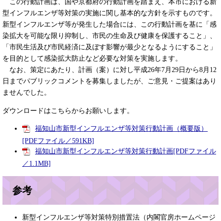
この行動計画は、国や京都府の行動計画を踏まえ、本市における新
型インフルエンザ等対策の実施に関し基本的な方針を示すものです。
新型インフルエンザ等が発生した場合には、この行動計画を基に「感
染拡大を可能な限り抑制し、市民の生命及び健康を保護すること」、
「市民生活及び市民経済に及ぼす影響が最少となるようにすること」
を目的として感染拡大防止など必要な対策を実施します。
なお、策定にあたり、計画（案）に対し平成26年7月29日から8月12
日までパブリックコメントを募集しましたが、ご意見・ご提案はあり
ませんでした。
ダウンロードはこちらからお願いします。
福知山市新型インフルエンザ等対策行動計画（概要版）
[PDFファイル／591KB]
福知山市新型インフルエンザ等対策行動計画[PDFファイル
／1.1MB]
参考
新型インフルエンザ等対策特別措置法（内閣官房ホームページ