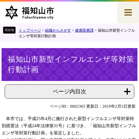
ペ
メ
ー
ニ
ジ
ュ
の
ー
先
を
トップページ
>
組織からさがす
>
健康医療課
>
福知山市新型インフル
頭
飛
エンザ等対策行動計画
で
ば
す
し
本
。
て
福知山市新型インフルエンザ等対策
文
本
行動計画
文
へ
ページ内目次
ページID：0002365
更新日：2019年2月5日更新
本市では、平成25年4月に施行された新型インフルエンザ等対策特
別措置法（平成24年法律第31号）に基づき、「福知山市新型インフル
エンザ等対策行動計画」を策定しました。