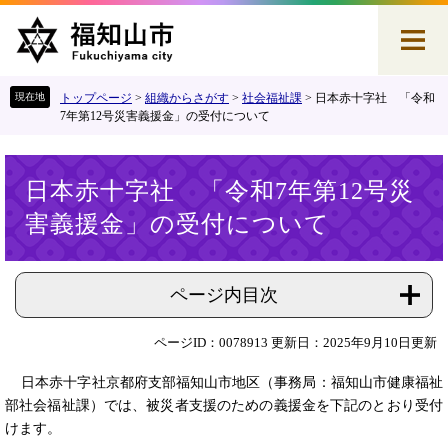
ペ
メ
ー
ニ
ジ
ュ
の
ー
先
を
トップページ
>
組織からさがす
>
社会福祉課
>
日本赤十字社 「令和
頭
飛
7年第12号災害義援金」の受付について
で
ば
す
し
本
。
て
日本赤十字社 「令和7年第12号災
文
本
害義援金」の受付について
文
へ
ページ内目次
ページID：0078913
更新日：2025年9月10日更新
日本赤十字社京都府支部福知山市地区（事務局：福知山市健康福祉
部社会福祉課）では、被災者支援のための義援金を下記のとおり受付
けます。