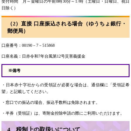
受付時間 月～金曜日の午前8時30分～17時（土曜日・日曜日、祝日
日除く）
（2）直接 口座振込される場合（ゆうちょ銀行・
郵便局）
口座番号：00190－7－515868
口座名義：日赤令和7年台風第12号災害義援金
※備考
・日本赤十字社からの受領証が必要な場合は、通信欄に「受領証希
望」と記載してください。
・窓口での振込の場合、振込手数料は免除されます。
・半券（受領証）は、寄附金控除申請の際にご利用いただけます。
4 税制上の取扱いについて