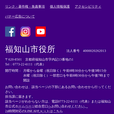
リンク・著作権・免責事項
個人情報保護
アクセシビリティ
バナー広告について
＜
＜
＜
外
外
外
福知山市役所
部
部
部
法人番号 4000020262013
リ
リ
リ
〒620-8501 京都府福知山市字内記13番地の1
ン
ン
ン
Tel：0773-22-6111（代表）
ク
ク
ク
＞
＞
＞
開庁時間：
月曜から金曜（祝日除く）午前8時30分から午後5時15分
水曜（祝日除く）一部窓口を午前8時30分から午後7時まで
開設
お問い合わせは、該当ページの下部にあるお問い合わせから行ってくだ
さい。
担当課に届きます。
該当ページがわからない方は、電話0773-22-6111（代表）または
福知山
市公式ホームページ総合窓口へお問い合わせください。
24時間対応のLINE AIチャットはこちら