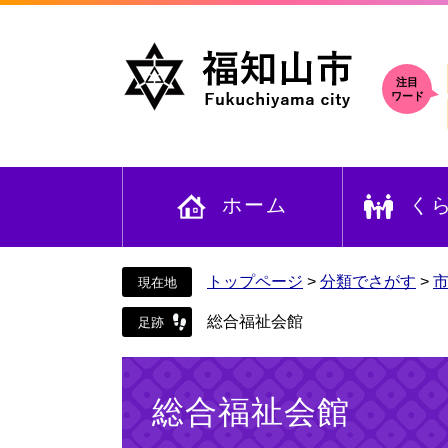
ペ
メ
ー
ニ
ジ
ュ
の
ー
注目
ワード
先
を
頭
飛
で
ば
す
し
ホーム
く
。
て
本
文
へ
トップページ
>
分類でさがす
>
総合福祉会館
本
文
総合福祉会館