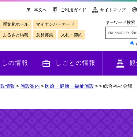
本文へ
ご利用ガイド
サイトマップ
キーワード検索
新文化ホール
マイナンバーカード
ふるさと納税
意見募集
入札・契約
らしの情報
しごとの情報
観
市政情報
>
施設案内
>
医療・健康・福祉施設
>
>
総合福祉会館