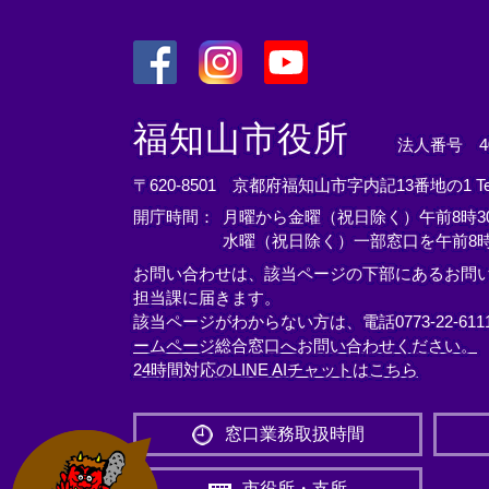
＜
＜
＜
外
外
外
福知山市役所
法人番号 400
部
部
部
リ
リ
リ
〒620-8501 京都府福知山市字内記13番地の1
T
ン
ン
ン
開庁時間：
月曜から金曜（祝日除く）午前8時30
ク
ク
ク
水曜（祝日除く）一部窓口を午前8時
＞
＞
＞
お問い合わせは、該当ページの下部にあるお問
担当課に届きます。
該当ページがわからない方は、電話0773-22-61
ームページ総合窓口へお問い合わせください。
24時間対応のLINE AIチャットはこちら
＜
外
窓口業務取扱時間
部
リ
市役所・支所