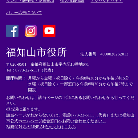
リンク・著作権・免責事項
個人情報保護
アクセシビリティ
バナー広告について
＜
＜
＜
外
外
外
福知山市役所
部
部
部
法人番号 4000020262013
リ
リ
リ
〒620-8501 京都府福知山市字内記13番地の1
ン
ン
ン
Tel：0773-22-6111（代表）
ク
ク
ク
＞
＞
＞
開庁時間：
月曜から金曜（祝日除く）午前8時30分から午後5時15分
水曜（祝日除く）一部窓口を午前8時30分から午後7時まで
開設
お問い合わせは、該当ページの下部にあるお問い合わせから行ってくだ
さい。
担当課に届きます。
該当ページがわからない方は、電話0773-22-6111（代表）または
福知山
市公式ホームページ総合窓口へお問い合わせください。
24時間対応のLINE AIチャットはこちら
＜