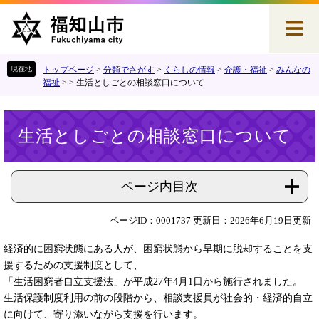
ペ
メ
ー
ニ
ジ
ュ
の
ー
先
を
トップページ
>
分類でさがす
>
くらしの情報
>
介護・福祉
>
みんなの
頭
飛
福祉
>
>
生活としごとの相談窓口について
で
ば
す
し
本
。
て
生活としごとの相談窓口について
文
本
文
へ
ページ内目次
ページID：0001737
更新日：2026年6月19日更新
経済的に困窮状態にある人が、困窮状態から早期に脱却することを支
援するための支援制度として、
「生活困窮者自立支援法」が平成27年4月1日から施行されました。
生活保護制度利用の前の段階から、相談支援員が社会的・経済的自立
に向けて、寄り添いながら支援を行います。