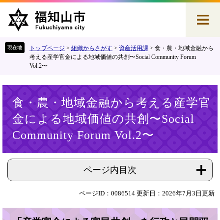
ペ
メ
ー
ニ
ジ
ュ
の
ー
先
を
トップページ
>
組織からさがす
>
資産活用課
>
食・農・地域金融から
頭
飛
考える産学官金による地域価値の共創〜Social Community Forum
Vol.2〜
で
ば
す
し
。
て
本
本
食・農・地域金融から考える産学官
文
文
金による地域価値の共創〜Social
へ
Community Forum Vol.2〜
ページ内目次
ページID：0086514
更新日：2026年7月3日更新