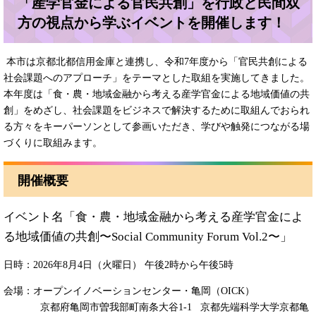
「産学官金による官民共創」を行政と民間双
方の視点から学ぶイベントを開催します！
本市は京都北都信用金庫と連携し、令和7年度から「官民共創による
社会課題へのアプローチ」をテーマとした取組を実施してきました。
本年度は「食・農・地域金融から考える産学官金による地域価値の共
創」をめざし、社会課題をビジネスで解決するために取組んでおられ
る方々をキーパーソンとして参画いただき、学びや触発につながる場
づくりに取組みます。
開催概要
イベント名「食・農・地域金融から考える産学官金によ
る地域価値の共創〜Social Community Forum Vol.2〜」
日時：2026年8月4日（火曜日） 午後2時から午後5時
会場：オープンイノベーションセンター・亀岡（OICK）
京都府亀岡市曽我部町南条大谷1-1 京都先端科学大学京都亀