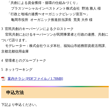
「共創による資金獲得・循環の仕組みづくり」
プラスソーシャルインベストメント株式会社 野池 雅人 様
「行政と地域の連携〜オーガニックビレッジ宣言〜」
亀岡市役所 オーガニック推進担当課長 荒美 大作 様
3 官民共創のキーパーソンによるクロストーク
官民共創におけるキーパーソンが民間事業者と行政の連携、共創に
ついて語ります。
モデレーター：株式会社ウエダ本社、福知山市総務部資産活用課、
京都北都信用金庫
4 登壇者とのグループトーク
5 ネットワーキング
案内チラシ [PDFファイル／1.78MB]
申込方法
下記より申込ください。