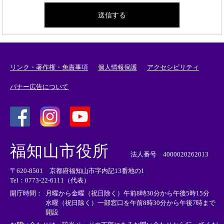
リンク・著作権・免責事項
個人情報保護
アクセシビリティ
バナー広告について
＜
＜
＜
外
外
外
福知山市役所
部
部
部
法人番号 4000020262013
リ
リ
リ
〒620-8501 京都府福知山市字内記13番地の1
ン
ン
ン
Tel：0773-22-6111（代表）
ク
ク
ク
＞
＞
＞
開庁時間：
月曜から金曜（祝日除く）午前8時30分から午後5時15分
水曜（祝日除く）一部窓口を午前8時30分から午後7時まで
開設