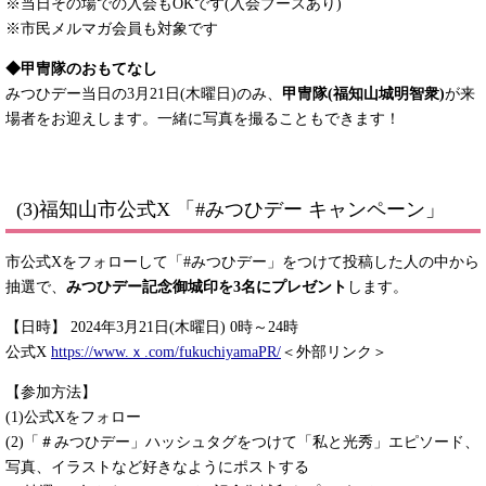
※当日その場での入会もOKです(入会ブースあり)
※市民メルマガ会員も対象です
◆甲冑隊のおもてなし
みつひデー当日の3月21日(木曜日)のみ、
甲冑隊(福知山城明智衆)
が来
場者をお迎えします。一緒に写真を撮ることもできます！​
(3)福知山市公式X 「#みつひデー キャンペーン」​
市公式Xをフォローして「#みつひデー」をつけて投稿した人の中から
抽選で、
みつひデー記念御城印を3名にプレゼント
します。
【日時】 2024年3月21日(木曜日) 0時～24時
公式X
https://www.ｘ.com/fukuchiyamaPR/
＜外部リンク＞
【参加方法】
(1)公式Xをフォロー
(2)「＃みつひデー」ハッシュタグをつけて「私と光秀」エピソード、
写真、イラストなど好きなようにポストする