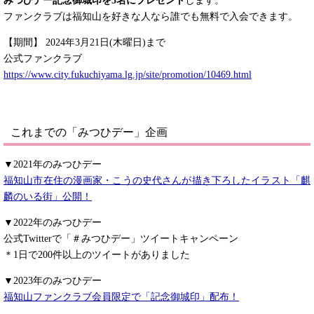
みつひデー記念御城印を5名にプレゼント
します。
ファンクラブは福知山を好きな人なら誰でも無料で入会できます。
【期間】 2024年3月21日(木曜日)まで
公式ファンクラブ
https://www.city.fukuchiyama.lg.jp/site/promotion/10469.html
これまでの「みつひデー」企画
▼2021年のみつひデー
福知山市在住の漫画家・こうの史代さんが描き下ろしたイラスト「麒
麟のいる街」公開！
▼2022年のみつひデー
公式Twitterで「＃みつひデー」ツイートキャンペーン
＊1日で200件以上のツイートがありました
▼2023年のみつひデー
福知山ファンクラブ会員限定で「記念御城印」配布！