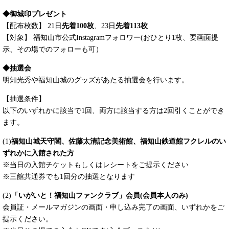
◆御城印プレゼント
【配布枚数】 21日
先着100枚
、23日
先着113枚
【対象】 福知山市公式Instagramフォロワー(おひとり1枚、要画面提
示、その場でのフォローも可）
◆抽選会
明知光秀や福知山城のグッズがあたる抽選会を行います。
【抽選条件】
以下のいずれかに該当で1回、両方に該当する方は2回引くことができ
ます。
(1)
福知山城天守閣、佐藤太清記念美術館、福知山鉄道館フクレルのい
ずれかに入館された方
※当日の入館チケットもしくはレシートをご提示ください
※三館共通券でも1回分の抽選となります
(2)
「いがいと！福知山ファンクラブ」会員(会員本人のみ)
会員証・メールマガジンの画面・申し込み完了の画面、いずれかをご
提示ください。