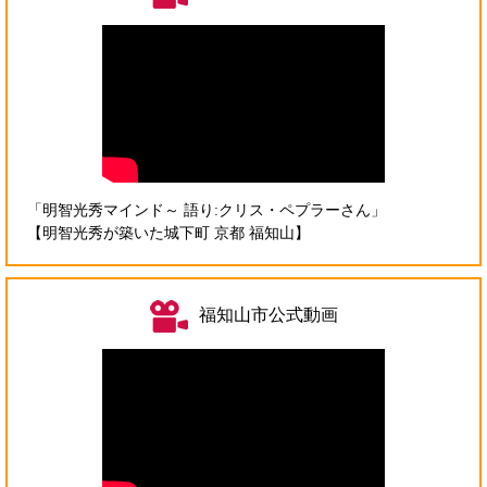
＞
「明智光秀マインド～ 語り:クリス・ペプラーさん」
【明智光秀が築いた城下町 京都 福知山】
福知山市公式動画