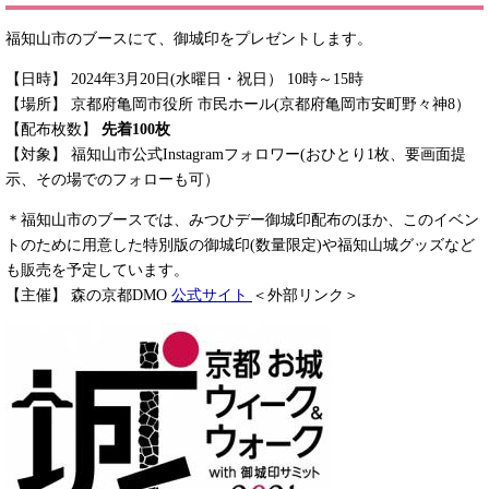
福知山市のブースにて、御城印をプレゼントします。
【日時】 2024年3月20日(水曜日・祝日） 10時～15時
【場所】 京都府亀岡市役所 市民ホール(京都府亀岡市安町野々神8）
【配布枚数】
先着100枚
【対象】 福知山市公式Instagramフォロワー(おひとり1枚、要画面提
示、その場でのフォローも可）
＊福知山市のブースでは、みつひデー御城印配布のほか、このイベン
トのために用意した特別版の御城印(数量限定)や福知山城グッズなど
も販売を予定しています。
【主催】 森の京都DMO
公式サイト
＜外部リンク＞