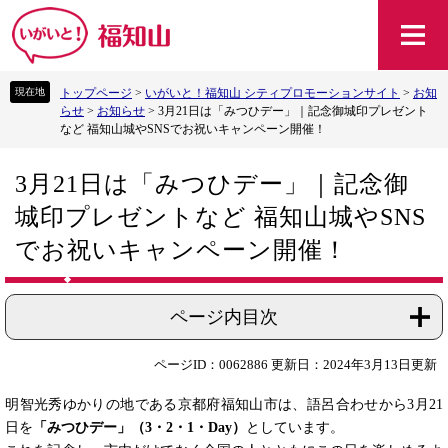
ペ
メ
ー
ニ
ジ
ュ
の
ー
トップページ
>
いがいと！福知山 シティプロモーションサイト
>
お知
先
を
らせ
>
お知らせ
>
3月21日は「みつひデー」｜記念御城印プレゼント
頭
飛
など 福知山城やSNSでお祝いキャンペーン開催！
で
ば
す
し
本
。
て
3月21日は「みつひデー」｜記念御
文
本
城印プレゼントなど 福知山城やSNS
文
へ
でお祝いキャンペーン開催！
ページ内目次
ページID：0062886
更新日：2024年3月13日更新
明智光秀ゆかりの地である京都府福知山市は、語呂合わせから3月21
日を
「みつひデー」（3・2・1・Day）
としています。