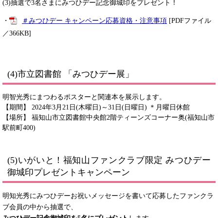
(3)抽選で3名さまにみつひデー記念御城印をプレゼント！
・
＃みつひデー キャンペーン応募資格・注意事項
[PDFファイル
／366KB]
(4)市立図書館 「みつひデー展」
明智光秀にまつわるポスターと関連本を展示します。
【期間】 2024年3月21日(木曜日)～31日(日曜日) ＊月曜日休館
【場所】 福知山市立図書館中央館2階ティーンズコーナー奥(福知山市
駅前町400)
(5)いがいと！福知山ファンクラブ限定 みつひデー
御城印プレゼントキャンペーン
明知光秀にみつひデーお祝いメッセージを書いて応募したファンクラ
ブ会員の中から抽選で、