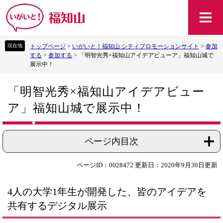
ペ
メ
ー
ニ
ジ
ュ
の
ー
トップページ
>
いがいと！福知山 シティプロモーションサイト
>
参加
先
を
する
>
参加する
>
「明智光秀×福知山アイデアビューア」福知山城で
頭
飛
展示中！
で
ば
す
し
本
。
て
「明智光秀×福知山アイデアビュー
文
本
ア」福知山城で展示中！
文
へ
ページ内目次
ページID：0028472
更新日：2020年9月30日更新
4人の大学1年生が開発した、皆のアイデアを
共有するデジタル展示