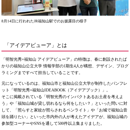
8月14日に行われたJR福知山駅でのお披露目の様子
「アイデアビューア」とは
「明智光秀×福知山 アイデアビューア」の特徴は、春に創設されたば
かりの福知山公立大学 情報学部の1期生4人が構想、デザイン、プログ
ラミングまですべて担当していることです。
元になっているのは、福知山市と福知山公立大学が制作したパンフレ
ット「明智光秀×福知山IDEABOOK（アイデアブック）」。
そこに掲載されている「明智光秀のインパクトあるお土産を考えよ
う」や「福知山城が貸し切れるなら何をしたい？」といった問いに対
して、「照らすと家紋が照らされるペンライト」や「お城で福知山音
頭を踊りたい」といった市内外の人が考えたアイデアが、福知山城の
参加型コーナーやSNSを通して500件以上集まりました。