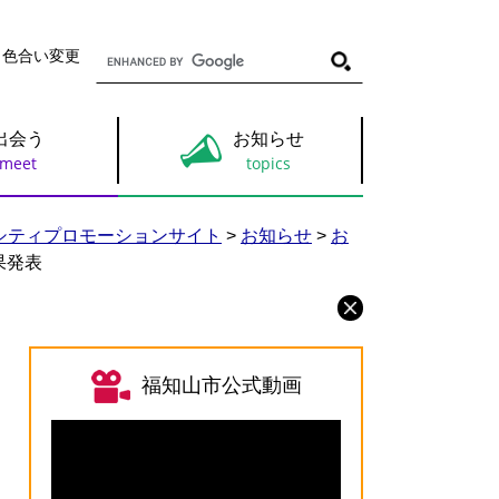
G
・色合い変更
o
o
g
l
出会う
お知らせ
e
カ
ス
タ
ム
シティプロモーションサイト
>
お知らせ
>
お
検
果発表
索
福知山市公式動画