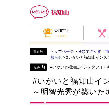
ペ
メ
ー
ニ
ジ
ュ
の
ー
先
を
参加する
頭
飛
で
ば
す
し
。
て
トップページ
>
分類でさがす
>
本
知らせ
>
#いがいと福知山インス
文
へ
#いがいと福知山インスタフォトキ
本
#いがいと福知山イ
文
～明智光秀が築いた城