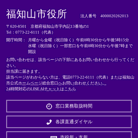
＜
＜
＜
外
外
外
福知山市役所
部
部
部
法人番号 4000020262013
リ
リ
リ
〒620-8501 京都府福知山市字内記13番地の1
ン
ン
ン
Tel：0773-22-6111（代表）
ク
ク
ク
＞
＞
＞
開庁時間：
月曜から金曜（祝日除く）午前8時30分から午後5時15分
水曜（祝日除く）一部窓口を午前8時30分から午後7時まで
開設
お問い合わせは、該当ページの下部にあるお問い合わせから行ってくだ
さい。
担当課に届きます。
該当ページがわからない方は、電話0773-22-6111（代表）または
福知山
市公式ホームページ総合窓口へお問い合わせください。
24時間対応のLINE AIチャットはこちら
＜
外
窓口業務取扱時間
部
リ
ン
各課直通ダイヤル
ク
＞
市役所・支所