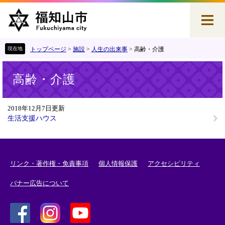
ペ
メ
ー
ニ
ジ
ュ
の
ー
先
を
トップページ
>
施設
>
人生の出来事
>
高齢・介護
頭
飛
本
で
ば
高齢・介護
文
す
し
。
て
本
2018年12月7日更新
文
生活支援ハウス
へ
リンク・著作権・免責事項
個人情報保護
アクセシビリティ
バナー広告について