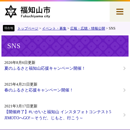
ペ
メ
ー
ニ
ジ
ュ
の
ー
先
を
トップページ
>
イベント・募集
>
広報・広聴・情報公開
>
SNS
頭
飛
本
で
ば
SNS
文
す
し
。
て
本
2026年8月6日更新
文
夏のふるさと福知山応援キャンペーン開催！
へ
2025年4月21日更新
春のふるさと応援キャンペーン開催！
2021年3月17日更新
【開催終了】#いがいと福知山 インスタフォトコンテスト5
JIMOTOへGO!～そうだ、じもと、行こう～