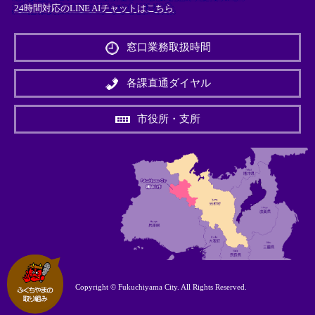
24時間対応のLINE AIチャットはこちら
＜
外
窓口業務取扱時間
部
リ
ン
各課直通ダイヤル
ク
＞
市役所・支所
Copyright © Fukuchiyama City. All Rights Reserved.