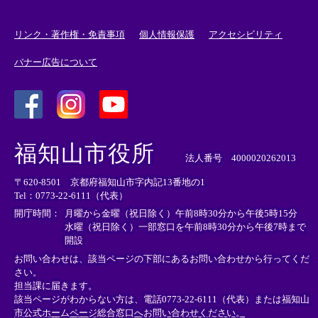
リンク・著作権・免責事項
個人情報保護
アクセシビリティ
バナー広告について
＜
＜
＜
外
外
外
福知山市役所
部
部
部
法人番号 4000020262013
リ
リ
リ
〒620-8501 京都府福知山市字内記13番地の1
ン
ン
ン
Tel：0773-22-6111（代表）
ク
ク
ク
＞
＞
＞
開庁時間：
月曜から金曜（祝日除く）午前8時30分から午後5時15分
水曜（祝日除く）一部窓口を午前8時30分から午後7時まで
開設
お問い合わせは、該当ページの下部にあるお問い合わせから行ってくだ
さい。
担当課に届きます。
該当ページがわからない方は、電話0773-22-6111（代表）または
福知山
市公式ホームページ総合窓口へお問い合わせください。