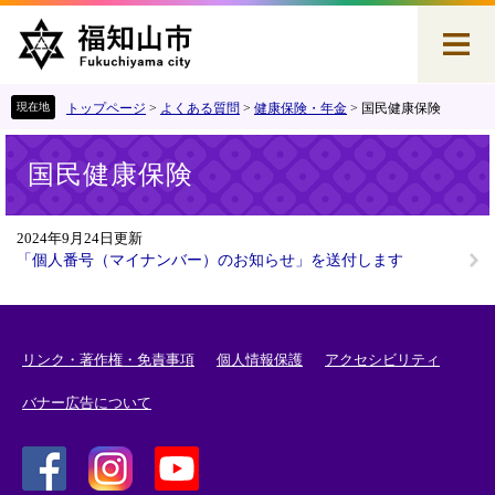
ペ
メ
ー
ニ
ジ
ュ
の
ー
先
を
トップページ
>
よくある質問
>
健康保険・年金
>
国民健康保険
頭
飛
本
で
ば
国民健康保険
文
す
し
。
て
本
2024年9月24日更新
文
「個人番号（マイナンバー）のお知らせ」を送付します
へ
リンク・著作権・免責事項
個人情報保護
アクセシビリティ
バナー広告について