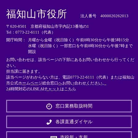
＜
＜
＜
外
外
外
福知山市役所
部
部
部
法人番号 4000020262013
リ
リ
リ
〒620-8501 京都府福知山市字内記13番地の1
ン
ン
ン
Tel：0773-22-6111（代表）
ク
ク
ク
＞
＞
＞
開庁時間：
月曜から金曜（祝日除く）午前8時30分から午後5時15分
水曜（祝日除く）一部窓口を午前8時30分から午後7時まで
開設
お問い合わせは、該当ページの下部にあるお問い合わせから行ってくだ
さい。
担当課に届きます。
該当ページがわからない方は、電話0773-22-6111（代表）または
福知山
市公式ホームページ総合窓口へお問い合わせください。
24時間対応のLINE AIチャットはこちら
＜
外
窓口業務取扱時間
部
リ
ン
各課直通ダイヤル
ク
＞
市役所・支所