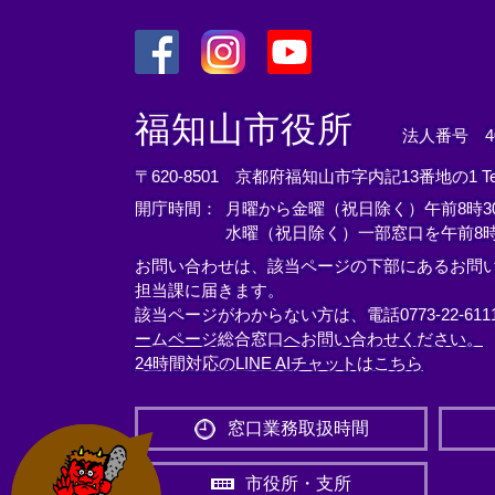
＜
＜
＜
外
外
外
福知山市役所
法人番号 400
部
部
部
リ
リ
リ
〒620-8501 京都府福知山市字内記13番地の1
T
ン
ン
ン
開庁時間：
月曜から金曜（祝日除く）午前8時30
ク
ク
ク
水曜（祝日除く）一部窓口を午前8時
＞
＞
＞
お問い合わせは、該当ページの下部にあるお問
担当課に届きます。
該当ページがわからない方は、電話0773-22-61
ームページ総合窓口へお問い合わせください。
24時間対応のLINE AIチャットはこちら
＜
外
窓口業務取扱時間
部
リ
市役所・支所
ン