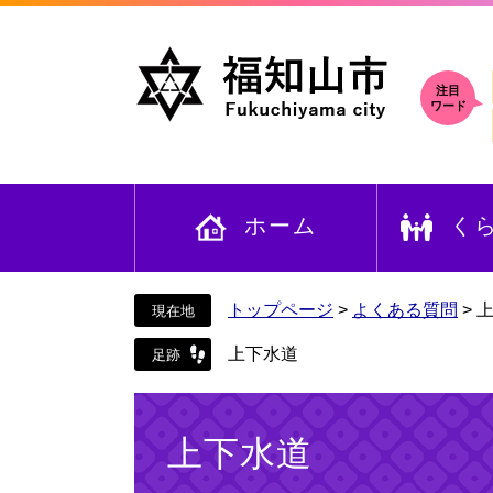
ペ
メ
ー
ニ
ジ
ュ
の
ー
注目
ワード
先
を
頭
飛
で
ば
す
し
ホーム
く
。
て
本
文
へ
トップページ
>
よくある質問
>
上下水道
本
文
上下水道