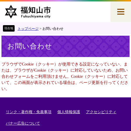
ペ
メ
ー
ニ
ジ
ュ
の
ー
先
を
トップページ
>
お問い合わせ
頭
飛
本
で
ば
お問い合わせ
文
す
し
。
て
本
ブラウザでCookie（クッキー）が使用できる設定になっていない、ま
文
たは、ブラウザがCookie（クッキー）に対応していないため、お問い
へ
合わせフォームをご利用頂けません。Cookie（クッキー）に対応して
いて、この画面が表示されている場合は、ページ更新を行ってくださ
い。
リンク・著作権・免責事項
個人情報保護
アクセシビリティ
バナー広告について