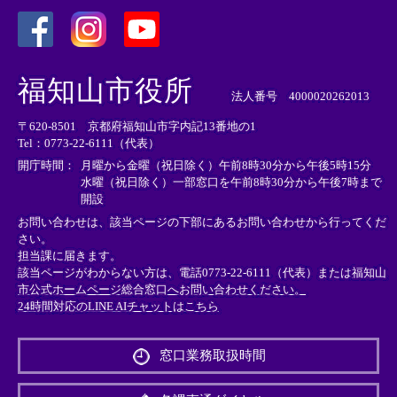
＜
＜
＜
外
外
外
福知山市役所
部
部
部
法人番号 4000020262013
リ
リ
リ
〒620-8501 京都府福知山市字内記13番地の1
ン
ン
ン
Tel：0773-22-6111（代表）
ク
ク
ク
＞
＞
＞
開庁時間：
月曜から金曜（祝日除く）午前8時30分から午後5時15分
水曜（祝日除く）一部窓口を午前8時30分から午後7時まで
開設
お問い合わせは、該当ページの下部にあるお問い合わせから行ってくだ
さい。
担当課に届きます。
該当ページがわからない方は、電話0773-22-6111（代表）または
福知山
市公式ホームページ総合窓口へお問い合わせください。
24時間対応のLINE AIチャットはこちら
＜
外
窓口業務取扱時間
部
リ
ン