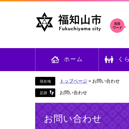
ペ
メ
ー
ニ
ジ
ュ
の
ー
注目
ワード
先
を
頭
飛
で
ば
す
し
ホーム
く
。
て
本
文
へ
トップページ
>
お問い合わせ
お問い合わせ
本
文
お問い合わせ