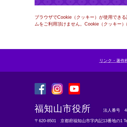
ブラウザでCookie（クッキー）が使用でき
ムをご利用頂けません。Cookie（クッキ
リンク・著作
＜
＜
＜
外
外
外
福知山市役所
法人番号 400
部
部
部
リ
リ
リ
〒620-8501 京都府福知山市字内記13番地の1
T
ン
ン
ン