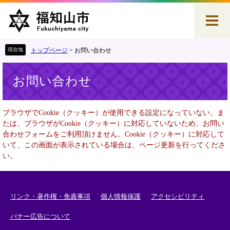
ペ
メ
ー
ニ
ジ
ュ
の
ー
先
を
トップページ
>
お問い合わせ
頭
飛
本
で
ば
お問い合わせ
文
す
し
。
て
本
ブラウザでCookie（クッキー）が使用できる設定になっていない、ま
文
たは、ブラウザがCookie（クッキー）に対応していないため、お問い
へ
合わせフォームをご利用頂けません。Cookie（クッキー）に対応して
いて、この画面が表示されている場合は、ページ更新を行ってくださ
い。
リンク・著作権・免責事項
個人情報保護
アクセシビリティ
バナー広告について