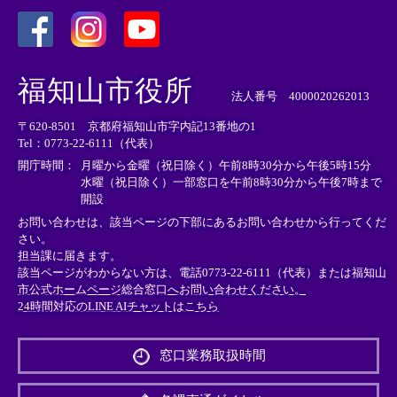
＜
＜
＜
外
外
外
福知山市役所
部
部
部
法人番号 4000020262013
リ
リ
リ
〒620-8501 京都府福知山市字内記13番地の1
ン
ン
ン
Tel：0773-22-6111（代表）
ク
ク
ク
＞
＞
＞
開庁時間：
月曜から金曜（祝日除く）午前8時30分から午後5時15分
水曜（祝日除く）一部窓口を午前8時30分から午後7時まで
開設
お問い合わせは、該当ページの下部にあるお問い合わせから行ってくだ
さい。
担当課に届きます。
該当ページがわからない方は、電話0773-22-6111（代表）または
福知山
市公式ホームページ総合窓口へお問い合わせください。
24時間対応のLINE AIチャットはこちら
＜
外
窓口業務取扱時間
部
リ
ン