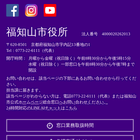
＜
＜
＜
外
外
外
福知山市役所
部
部
部
法人番号 4000020262013
リ
リ
リ
〒620-8501 京都府福知山市字内記13番地の1
ン
ン
ン
Tel：0773-22-6111（代表）
ク
ク
ク
＞
＞
＞
開庁時間：
月曜から金曜（祝日除く）午前8時30分から午後5時15分
水曜（祝日除く）一部窓口を午前8時30分から午後7時まで
開設
お問い合わせは、該当ページの下部にあるお問い合わせから行ってくだ
さい。
担当課に届きます。
該当ページがわからない方は、電話0773-22-6111（代表）または
福知山
市公式ホームページ総合窓口へお問い合わせください。
24時間対応のLINE AIチャットはこちら
＜
外
窓口業務取扱時間
部
リ
ン