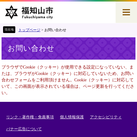
ペ
メ
ー
ニ
ジ
ュ
の
ー
先
を
トップページ
>
お問い合わせ
頭
飛
本
で
ば
お問い合わせ
文
す
し
。
て
本
ブラウザでCookie（クッキー）が使用できる設定になっていない、ま
文
たは、ブラウザがCookie（クッキー）に対応していないため、お問い
へ
合わせフォームをご利用頂けません。Cookie（クッキー）に対応して
いて、この画面が表示されている場合は、ページ更新を行ってくださ
い。
リンク・著作権・免責事項
個人情報保護
アクセシビリティ
バナー広告について