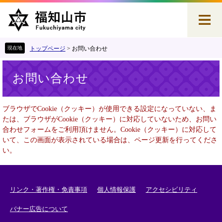
ペ
メ
ー
ニ
ジ
ュ
の
ー
先
を
トップページ
>
お問い合わせ
頭
飛
本
で
ば
お問い合わせ
文
す
し
。
て
本
ブラウザでCookie（クッキー）が使用できる設定になっていない、ま
文
たは、ブラウザがCookie（クッキー）に対応していないため、お問い
へ
合わせフォームをご利用頂けません。Cookie（クッキー）に対応して
いて、この画面が表示されている場合は、ページ更新を行ってくださ
い。
リンク・著作権・免責事項
個人情報保護
アクセシビリティ
バナー広告について