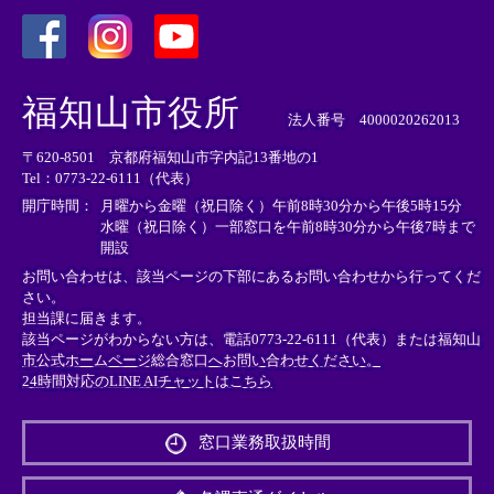
＜
＜
＜
外
外
外
福知山市役所
部
部
部
法人番号 4000020262013
リ
リ
リ
〒620-8501 京都府福知山市字内記13番地の1
ン
ン
ン
Tel：0773-22-6111（代表）
ク
ク
ク
＞
＞
＞
開庁時間：
月曜から金曜（祝日除く）午前8時30分から午後5時15分
水曜（祝日除く）一部窓口を午前8時30分から午後7時まで
開設
お問い合わせは、該当ページの下部にあるお問い合わせから行ってくだ
さい。
担当課に届きます。
該当ページがわからない方は、電話0773-22-6111（代表）または
福知山
市公式ホームページ総合窓口へお問い合わせください。
24時間対応のLINE AIチャットはこちら
＜
外
窓口業務取扱時間
部
リ
ン