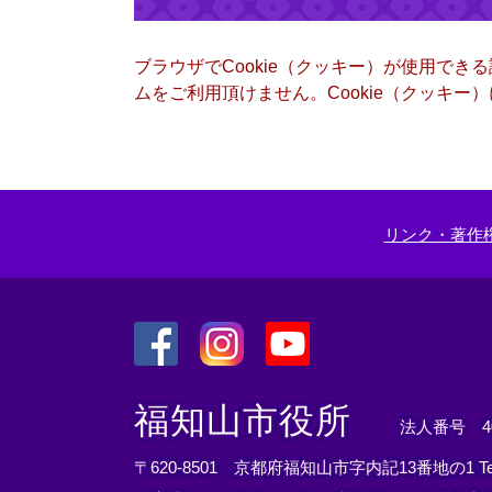
ブラウザでCookie（クッキー）が使用でき
ムをご利用頂けません。Cookie（クッキ
リンク・著作
＜
＜
＜
外
外
外
福知山市役所
法人番号 400
部
部
部
リ
リ
リ
〒620-8501 京都府福知山市字内記13番地の1
T
ン
ン
ン