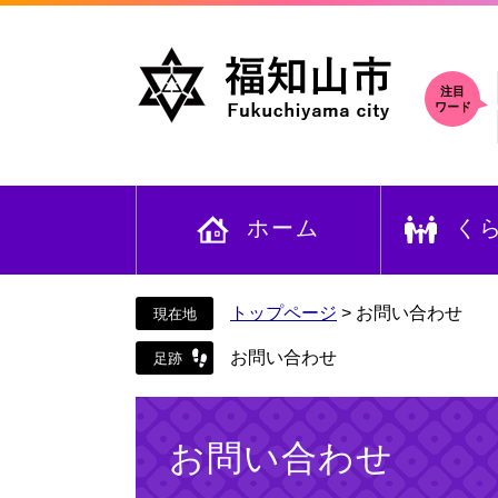
ペ
メ
ー
ニ
ジ
ュ
の
ー
注目
ワード
先
を
頭
飛
で
ば
す
し
ホーム
く
。
て
本
文
へ
トップページ
>
お問い合わせ
お問い合わせ
本
文
お問い合わせ