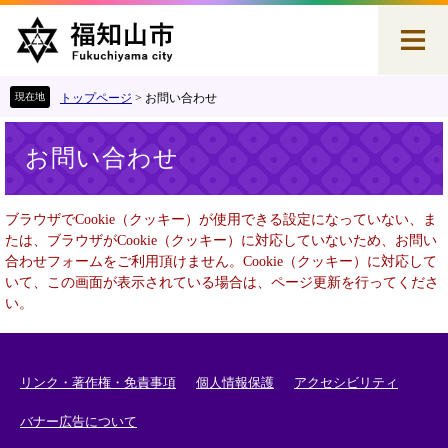
ペ
メ
ー
ニ
ジ
ュ
の
ー
先
を
トップページ
>
お問い合わせ
頭
飛
本
で
ば
お問い合わせ
文
す
し
。
て
本
ブラウザでCookie（クッキー）が使用できる設定になっていない、ま
文
たは、ブラウザがCookie（クッキー）に対応していないため、お問い
へ
合わせフォームをご利用頂けません。Cookie（クッキー）に対応して
いて、この画面が表示されている場合は、ページ更新を行ってくださ
い。
リンク・著作権・免責事項
個人情報保護
アクセシビリティ
バナー広告について