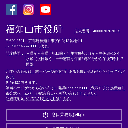
＜
＜
＜
外
外
外
福知山市役所
部
部
部
法人番号 4000020262013
リ
リ
リ
〒620-8501 京都府福知山市字内記13番地の1
ン
ン
ン
Tel：0773-22-6111（代表）
ク
ク
ク
＞
＞
＞
開庁時間：
月曜から金曜（祝日除く）午前8時30分から午後5時15分
水曜（祝日除く）一部窓口を午前8時30分から午後7時まで
開設
お問い合わせは、該当ページの下部にあるお問い合わせから行ってくだ
さい。
担当課に届きます。
該当ページがわからない方は、電話0773-22-6111（代表）または
福知山
市公式ホームページ総合窓口へお問い合わせください。
24時間対応のLINE AIチャットはこちら
＜
外
窓口業務取扱時間
部
リ
ン