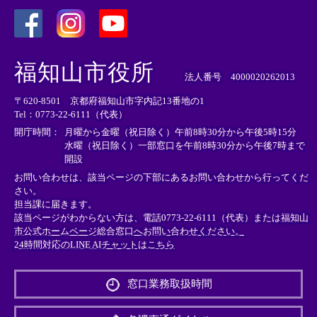
＜
＜
＜
外
外
外
福知山市役所
部
部
部
法人番号 4000020262013
リ
リ
リ
〒620-8501 京都府福知山市字内記13番地の1
ン
ン
ン
Tel：0773-22-6111（代表）
ク
ク
ク
＞
＞
＞
開庁時間：
月曜から金曜（祝日除く）午前8時30分から午後5時15分
水曜（祝日除く）一部窓口を午前8時30分から午後7時まで
開設
お問い合わせは、該当ページの下部にあるお問い合わせから行ってくだ
さい。
担当課に届きます。
該当ページがわからない方は、電話0773-22-6111（代表）または
福知山
市公式ホームページ総合窓口へお問い合わせください。
24時間対応のLINE AIチャットはこちら
＜
外
窓口業務取扱時間
部
リ
ン