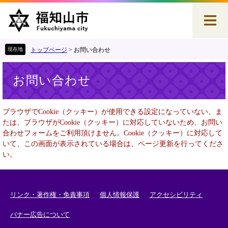
ペ
メ
ー
ニ
ジ
ュ
の
ー
先
を
トップページ
>
お問い合わせ
頭
飛
本
で
ば
お問い合わせ
文
す
し
。
て
本
ブラウザでCookie（クッキー）が使用できる設定になっていない、ま
文
たは、ブラウザがCookie（クッキー）に対応していないため、お問い
へ
合わせフォームをご利用頂けません。Cookie（クッキー）に対応して
いて、この画面が表示されている場合は、ページ更新を行ってくださ
い。
リンク・著作権・免責事項
個人情報保護
アクセシビリティ
バナー広告について