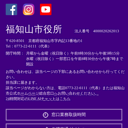
＜
＜
＜
外
外
外
福知山市役所
部
部
部
法人番号 4000020262013
リ
リ
リ
〒620-8501 京都府福知山市字内記13番地の1
ン
ン
ン
Tel：0773-22-6111（代表）
ク
ク
ク
＞
＞
＞
開庁時間：
月曜から金曜（祝日除く）午前8時30分から午後5時15分
水曜（祝日除く）一部窓口を午前8時30分から午後7時まで
開設
お問い合わせは、該当ページの下部にあるお問い合わせから行ってくだ
さい。
担当課に届きます。
該当ページがわからない方は、電話0773-22-6111（代表）または
福知山
市公式ホームページ総合窓口へお問い合わせください。
24時間対応のLINE AIチャットはこちら
＜
外
窓口業務取扱時間
部
リ
ン