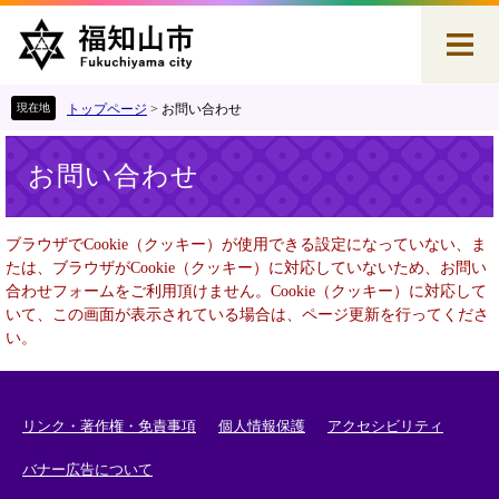
ペ
メ
ー
ニ
ジ
ュ
の
ー
先
を
トップページ
>
お問い合わせ
頭
飛
本
で
ば
お問い合わせ
文
す
し
。
て
本
ブラウザでCookie（クッキー）が使用できる設定になっていない、ま
文
たは、ブラウザがCookie（クッキー）に対応していないため、お問い
へ
合わせフォームをご利用頂けません。Cookie（クッキー）に対応して
いて、この画面が表示されている場合は、ページ更新を行ってくださ
い。
リンク・著作権・免責事項
個人情報保護
アクセシビリティ
バナー広告について