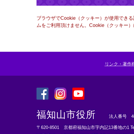
ブラウザでCookie（クッキー）が使用でき
ムをご利用頂けません。Cookie（クッキ
リンク・著作
＜
＜
＜
外
外
外
福知山市役所
法人番号 400
部
部
部
リ
リ
リ
〒620-8501 京都府福知山市字内記13番地の1
T
ン
ン
ン