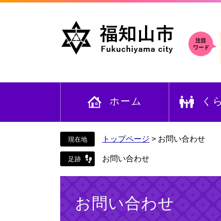
ペ
メ
ー
ニ
ジ
ュ
の
ー
注目
ワード
先
を
頭
飛
で
ば
す
し
ホーム
く
。
て
本
文
へ
トップページ
>
お問い合わせ
お問い合わせ
本
文
お問い合わせ