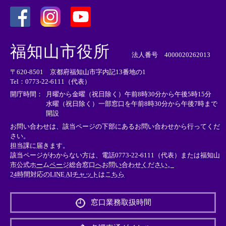
＜
＜
＜
外
外
外
福知山市役所
部
部
部
法人番号 4000020262013
リ
リ
リ
〒620-8501 京都府福知山市字内記13番地の1
ン
ン
ン
Tel：0773-22-6111（代表）
ク
ク
ク
＞
＞
＞
開庁時間：
月曜から金曜（祝日除く）午前8時30分から午後5時15分
水曜（祝日除く）一部窓口を午前8時30分から午後7時まで
開設
お問い合わせは、該当ページの下部にあるお問い合わせから行ってくだ
さい。
担当課に届きます。
該当ページがわからない方は、電話0773-22-6111（代表）または
福知山
市公式ホームページ総合窓口へお問い合わせください。
24時間対応のLINE AIチャットはこちら
＜
外
窓口業務取扱時間
部
リ
ン