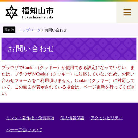
ペ
メ
ー
ニ
ジ
ュ
の
ー
先
を
トップページ
>
お問い合わせ
頭
飛
本
で
ば
お問い合わせ
文
す
し
。
て
本
ブラウザでCookie（クッキー）が使用できる設定になっていない、ま
文
たは、ブラウザがCookie（クッキー）に対応していないため、お問い
へ
合わせフォームをご利用頂けません。Cookie（クッキー）に対応して
いて、この画面が表示されている場合は、ページ更新を行ってくださ
い。
リンク・著作権・免責事項
個人情報保護
アクセシビリティ
バナー広告について