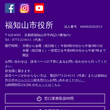
＜
＜
＜
外
外
外
福知山市役所
部
部
部
法人番号 4000020262013
リ
リ
リ
〒620-8501 京都府福知山市字内記13番地の1
ン
ン
ン
Tel：0773-22-6111（代表）
ク
ク
ク
＞
＞
＞
開庁時間：
月曜から金曜（祝日除く）午前8時30分から午後5時15分
水曜（祝日除く）一部窓口を午前8時30分から午後7時まで
開設
お問い合わせは、該当ページの下部にあるお問い合わせから行ってくだ
さい。
担当課に届きます。
該当ページがわからない方は、電話0773-22-6111（代表）または
福知山
市公式ホームページ総合窓口へお問い合わせください。
24時間対応のLINE AIチャットはこちら
＜
外
窓口業務取扱時間
部
リ
ン