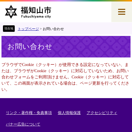
ペ
メ
ー
ニ
ジ
ュ
の
ー
先
を
トップページ
>
お問い合わせ
頭
飛
本
で
ば
お問い合わせ
文
す
し
。
て
本
ブラウザでCookie（クッキー）が使用できる設定になっていない、ま
文
たは、ブラウザがCookie（クッキー）に対応していないため、お問い
へ
合わせフォームをご利用頂けません。Cookie（クッキー）に対応して
いて、この画面が表示されている場合は、ページ更新を行ってくださ
い。
リンク・著作権・免責事項
個人情報保護
アクセシビリティ
バナー広告について